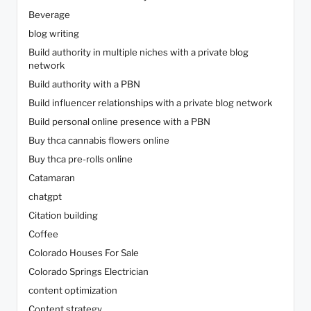
Beverage
blog writing
Build authority in multiple niches with a private blog
network
Build authority with a PBN
Build influencer relationships with a private blog network
Build personal online presence with a PBN
Buy thca cannabis flowers online
Buy thca pre-rolls online
Catamaran
chatgpt
Citation building
Coffee
Colorado Houses For Sale
Colorado Springs Electrician
content optimization
Content strategy