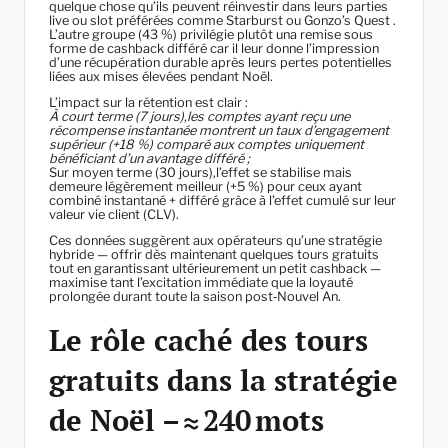
quelque chose qu’ils peuvent réinvestir dans leurs parties
live ou slot préférées comme Starburst ou Gonzo’s Quest .
L’autre groupe (43 %) privilégie plutôt una remise sous
forme de cashback différé car il leur donne l’impression
d’une récupération durable après leurs pertes potentielles
liées aux mises élevées pendant Noël.​
L’impact sur la rétention est clair :
À court terme (7 jours),les comptes ayant reçu une
récompense instantanée montrent un taux d’engagement
supérieur (+18 %) comparé aux comptes uniquement
bénéficiant d’un avantage différé ;
Sur moyen terme (30 jours),l’effet se stabilise mais
demeure légèrement meilleur (+5 %) pour ceux ayant
combiné instantané + différé grâce à l’effet cumulé sur leur
valeur vie client (CLV).
Ces données suggèrent aux opérateurs qu’une stratégie
hybride — offrir dès maintenant quelques tours gratuits
tout en garantissant ultérieurement un petit cashback —
maximise tant l’excitation immédiate que la loyauté
prolongée durant toute la saison post‑Nouvel An.
Le rôle caché des tours
gratuits dans la stratégie
de Noël – ≈ 240 mots