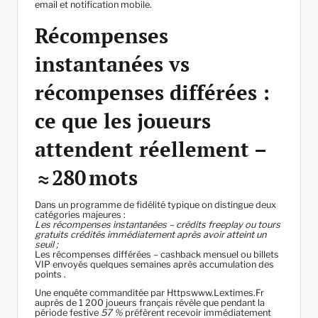
email et notification mobile.
Récompenses
instantanées vs
récompenses différées :
ce que les joueurs
attendent réellement –
≈ 280 mots
Dans un programme de fidélité typique on distingue deux
catégories majeures :
Les récompenses instantanées – crédits freeplay ou tours
gratuits crédités immédiatement après avoir atteint un
seuil ;
Les récompenses différées – cashback mensuel ou billets
VIP envoyés quelques semaines après accumulation des
points .
Une enquête commanditée par Httpswww.Lextimes.Fr
auprès de 1 200 joueurs français révèle que pendant la
période festive
57 %
préfèrent recevoir immédiatement