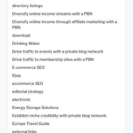
directory listings
Diversify online income streams with a PBN
Diversify online income through affiliate marketing with a
PBN
download
Drinking Water
Drive traffic to events with a private blog network
Drive traffic to membership sites with a PBN
E-commerce SEO
Ebay
ecommerce SEO
editorial strategy
electronic
Energy Storage Solutions
Establish niche credibility with private blog network
Europe Travel Guide
external links