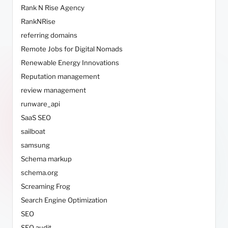
Rank N Rise Agency
RankNRise
referring domains
Remote Jobs for Digital Nomads
Renewable Energy Innovations
Reputation management
review management
runware_api
SaaS SEO
sailboat
samsung
Schema markup
schema.org
Screaming Frog
Search Engine Optimization
SEO
SEO audit