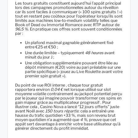
Les tours gratuits constituent aujourd’hui l’appât principal
lors des campagnes promotionnelles autour du réveillon
car ils sont faciles à communiquer (« 100 spins gratuits ! »)
tout en restant peu coûteux pour l’opérateur lorsqu’ils sont
limités aux machines low‑to‑medium volatility telles que
Book of Dead ou Immortal Romance avec RTP autour de
96,5 %
. En pratique ces offres sont souvent conditionnées
par :
Un plafond maximal gagnable généralement fixé
entre €25 et €50 ;
Une durée limitée – typiquement
48 heures
avant
minuit du jour J ;
Une obligation supplémentaire pouvant être liée au
dépôt minimum (€20) voire au pari préalable sur une
partie spécifique (« jouez au Live Roulette avant votre
premier spin gratuit »).
Du point de vue ROI interne , chaque tour gratuit
rapportera environ
0,04 €
net lorsque utilisé sur slot
moyenne volatile contrairement au jackpot potentiel perçu
par le joueur qui imagine pouvoir transformer ces spins en
gain majeur grâce au multiplicateur progressif . Pour
illustrer cela , Casino Nova a lancé “12 jours offerts” juste
avant Noël avec
150 tours répartis
: cela a entraîné une
hausse du trafic quotidien +33 %, mais son revenu brut
moyen quotidien n’a augmenté que
4 %
, preuve que cet
appât sert davantage à enrichir votre base utilisateur qu’à
générer directement du profit immédiat.