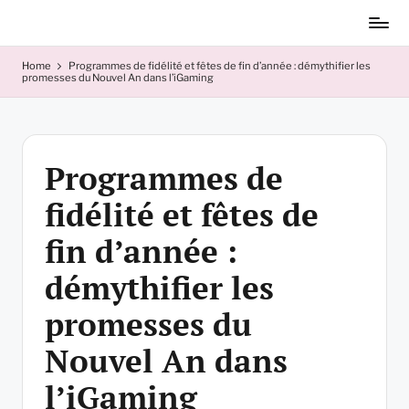
Skip
to
content
Home
Programmes de fidélité et fêtes de fin d’année : démythifier les
promesses du Nouvel An dans l’iGaming
Programmes de
fidélité et fêtes de
fin d’année :
démythifier les
promesses du
Nouvel An dans
l’iGaming