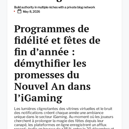
Build authority in multiple niches with a private blog network
Posted
May 8, 2026
by
Programmes de
fidélité et fêtes de
fin d’année :
démythifier les
promesses du
Nouvel An dans
l’iGaming
Les lumières clignotantes des vitrines virtuelles et le bruit
des notifications créent chaque année une ambiance
unique dans le secteur iGaming. Au moment où les joueurs
cherchent à prolonger la magie des fêtes depuis leur
canapé, les plateformes en ligne enregistrent un afflux
record : trafic en hausse de +35 % entre le 20 décembre et