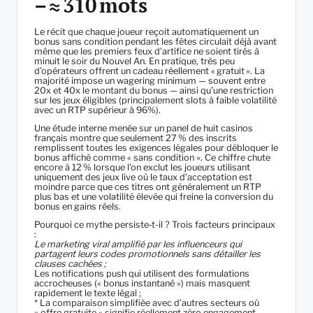
– ≈ 310 mots
Le récit que chaque joueur reçoit automatiquement un
bonus sans condition pendant les fêtes circulait déjà avant
même que les premiers feux d’artifice ne soient tirés à
minuit le soir du Nouvel An. En pratique, très peu
d’opérateurs offrent un cadeau réellement « gratuit ». La
majorité impose un wagering minimum — souvent entre
20x et 40x le montant du bonus — ainsi qu’une restriction
sur les jeux éligibles (principalement slots à faible volatilité
avec un RTP supérieur à 96%).
Une étude interne menée sur un panel de huit casinos
français montre que seulement 27 % des inscrits
remplissent toutes les exigences légales pour débloquer le
bonus affiché comme « sans condition ». Ce chiffre chute
encore à 12 % lorsque l’on exclut les joueurs utilisant
uniquement des jeux live où le taux d’acceptation est
moindre parce que ces titres ont généralement un RTP
plus bas et une volatilité élevée qui freine la conversion du
bonus en gains réels.
Pourquoi ce mythe persiste‑t-il ? Trois facteurs principaux
:
Le marketing viral amplifié par les influenceurs qui
partagent leurs codes promotionnels sans détailler les
clauses cachées ;
Les notifications push qui utilisent des formulations
accrocheuses (« bonus instantané ») mais masquent
rapidement le texte légal ;
* La comparaison simplifiée avec d’autres secteurs où
« offre gratuite » signifie réellement zéro engagement