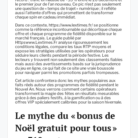
le premier jour de l’an nouveau. Ce pic n’est pas seulement
une question de « temps de trajet » numérique ; il reflète
aussi l’attente d’offres qui promettent de transformer
chaque spin en cadeau immédiat.
Dans ce contexte,
https://www.lextimes.fr/
se positionne
comme la référence incontournable qui décortique chaque
offre et chaque programme de fidélité disponible sur le
marché français. Le guide publié par
Httpswww.Lextimes.Fr analyse rigoureusement les
conditions légales, compare les taux RTP moyens et
expose les stratégies utilisées par les opérateurs pour
séduire leurs clients pendant la période festive. Les
lecteurs y trouvent non seulement des classements fiables
mais aussi des avertissements basés sur la jurisprudence
du jeu en ligne, ce qui fait de ce site une vraie boussole
pour naviguer parmi les promotions parfois trompeuses.
Cet article confrontera donc les mythes populaires aux
faits réels autour des programmes de fidélité pendant le
Nouvel An. Nous verrons comment certains opérateurs
transforment la magie des fêtes en résultats mesurables
grâce à des paliers festifs, à la gamification ou à des
offres VIP spécialement calibrées pour la saison hivernale.
Le mythe du « bonus de
Noël gratuit pour tous »