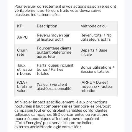
Pour évaluer correctement si vos actions saisonnières ont
véritablement porté leurs fruits vous devez suivre
plusieurs indicateurs clés :
KPI
Description
Méthode calcul
Revenu moyen par
Revenu total ÷ Nb
ARPU
utilisateur actif
utilisateurs actifs
Pourcentage clients
Churn
Départs ÷ Base
quittant plateforme
rate
initiale
après fête
Taux
Parts jouées incluant
Bonus utilisations ÷
utilisatio
bonus / Parties
Sessions totales
n bonus
totales
(CLV)
(ARPU × Durée )
(Valeur ) vie client
Lifetime
moyenne × facteur
ajustée saisonnalité
value
retention
Afin isoler impact spécifiquement lié aux promotions
nocturnes il faut comparer séries temporelles pré/post
campagne tout en contrôlant variables confondantes
tellesque campagnes SEO concurrentes ou variations
macro-économiques affectant pouvoir aquérant
(`TotalEnergies` peut servir ici comme indice
externe).\n\nMéthodologie conseillée :