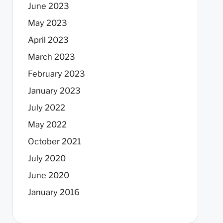
June 2023
May 2023
April 2023
March 2023
February 2023
January 2023
July 2022
May 2022
October 2021
July 2020
June 2020
January 2016