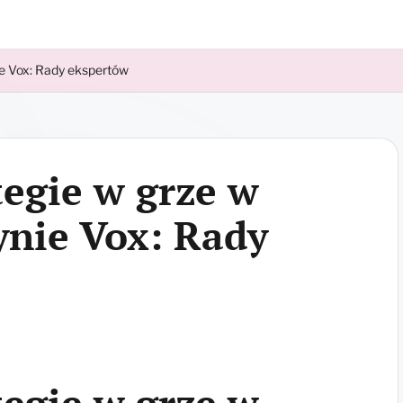
e Vox: Rady ekspertów
egie w grze w
ynie Vox: Rady
egie w grze w