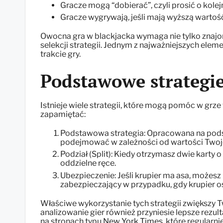
Gracze mogą “dobierać”, czyli prosić o kolejną
Gracze wygrywają, jeśli mają wyższą wartość k
Owocna gra w blackjacka wymaga nie tylko znajom
selekcji strategii. Jednym z najważniejszych elem
trakcie gry.
Podstawowe strategie
Istnieje wiele strategii, które mogą pomóc w grz
zapamiętać:
Podstawowa strategia: Opracowana na podst
podejmować w zależności od wartości Twojej 
Podział (Split): Kiedy otrzymasz dwie karty o
oddzielne ręce.
Ubezpieczenie: Jeśli krupier ma asa, możesz 
zabezpieczający w przypadku, gdy krupier o
Właściwe wykorzystanie tych strategii zwiększy 
analizowanie gier również przyniesie lepsze rezu
na stronach typu
New York Times
, które regularn