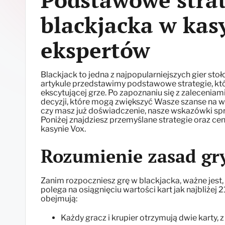
blackjacka w kas
ekspertów
Blackjack to jedna z najpopularniejszych gier sto
artykule przedstawimy podstawowe strategie, kt
ekscytującej grze. Po zapoznaniu się z zalecenia
decyzji, które mogą zwiększyć Wasze szanse na w
czy masz już doświadczenie, nasze wskazówki spr
Poniżej znajdziesz przemyślane strategie oraz ce
kasynie Vox.
Rozumienie zasad gr
Zanim rozpoczniesz grę w blackjacka, ważne jest
polega na osiągnięciu wartości kart jak najbliżej 2
obejmują:
Każdy gracz i krupier otrzymują dwie karty, z