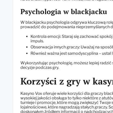
Psychologia w blackjacku
W blackjacku psychologia odgrywa kluczową rol
prowadzić do podejmowania nieprzemyślanych decy
Kontrola emocji: Staraj się zachować spokój
impuls.
Obserwacja innych graczy: Uważaj na sposób,
Również ważna jest samodyscyplina – ustal 
Wykorzystując psychologię, możesz lepiej radzi
decyzje podczas gry.
Korzyści z gry w kasy
Kasyno Vox oferuje wiele korzyści dla graczy blac
wysokiej jakości obsługa to tylko niektóre z atu
turnieje i promocje, które mogą zwiększyć Twoje 
lojalnościowe, które nagradzają stałych graczy. So
doskonałym źródłem informacji o nadchodzących