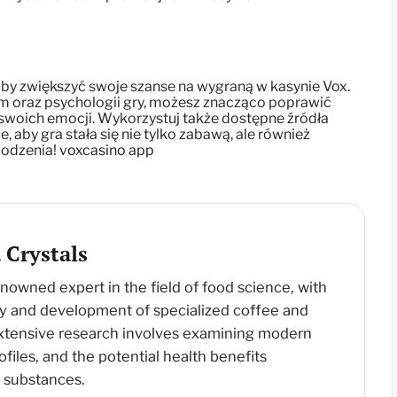
by zwiększyć swoje szanse na wygraną w kasynie Vox.
m oraz psychologii gry, możesz znacząco poprawić
 swoich emocji. Wykorzystuj także dostępne źródła
, aby gra stała się nie tylko zabawą, ale również
wodzenia!
voxcasino app
 Crystals
nowned expert in the field of food science, with
udy and development of specialized coffee and
extensive research involves examining modern
files, and the potential health benefits
 substances.