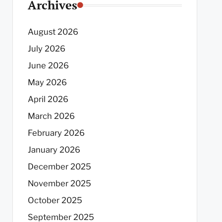
Archives
August 2026
July 2026
June 2026
May 2026
April 2026
March 2026
February 2026
January 2026
December 2025
November 2025
October 2025
September 2025