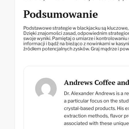
Podsumowanie
Podstawowe strategie w blackjacku są kluczowe, 
Dzięki znajomości zasad, odpowiednim strategio
swoje wyniki. Pamiętaj o umiarze i kontrolowaniu
informacji i bądź na bieżąco z nowinkami w kasynie
źródłem potencjalnych zysków. Graj mądrze i po
Andrews Coffee and
Dr. Alexander Andrews is a re
a particular focus on the st
crystal-based products. His 
extraction methods, flavor pro
associated with these unique