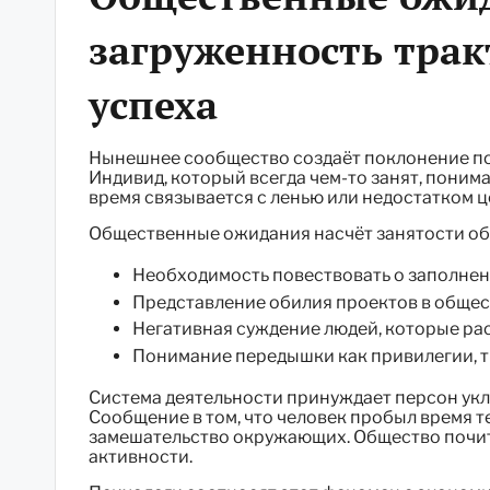
загруженность трак
успеха
Нынешнее сообщество создаёт поклонение по
Индивид, который всегда чем-то занят, поним
время связывается с ленью или недостатком ц
Общественные ожидания насчёт занятости об
Необходимость повествовать о заполнен
Представление обилия проектов в общес
Негативная суждение людей, которые ра
Понимание передышки как привилегии, 
Система деятельности принуждает персон укл
Сообщение в том, что человек пробыл время т
замешательство окружающих. Общество почит
активности.