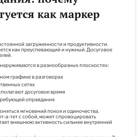
туется как маркер
стоянной загруженности и продуктивности.
ается как преуспевающий и нужный. Досуговое
елей.
наруживаются в разнообразных плоскостях:
ном графике в разговорах
твенных сетях
сполагают досуговое время
требующей оправдания
оняться мгновений покоя и одиночества.
ет-а-тет с собой, может спровоцировать
ает внешнюю активность сильнее внутренней