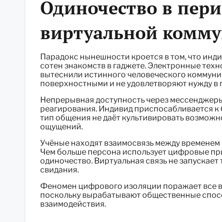
Одиночество в пер
виртуальной комм
Парадокс нынешности кроется в том, что ин
сотен знакомств в гаджете. Электронные тех
вытеснили истинного человеческого коммуни
поверхностными и не удовлетворяют нужду в
Непрерывная доступность через мессенджер
реагирования. Индивид приспосабливается к
тип общения не даёт культивировать возможн
ощущений.
Учёные находят взаимосвязь между временем 
Чем больше персона использует цифровые при
одиночество. Виртуальная связь не запускает 
свидания.
Феномен цифрового изоляции поражает все в
поскольку вырабатывают общественные спос
взаимодействия.