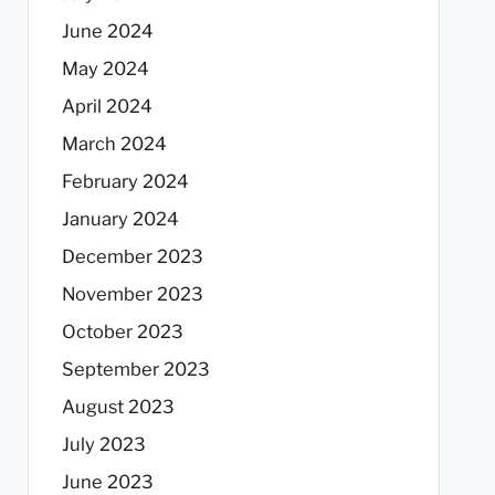
June 2024
May 2024
April 2024
March 2024
February 2024
January 2024
December 2023
November 2023
October 2023
September 2023
August 2023
July 2023
June 2023