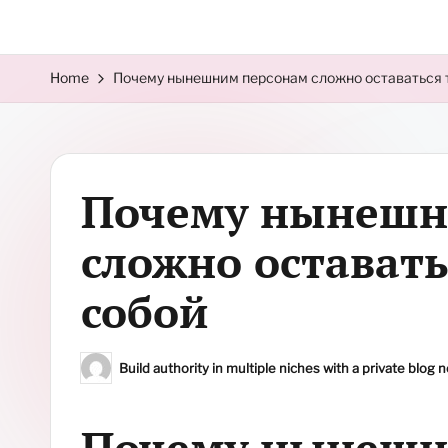
Skip
to
Home
Почему нынешним персонам сложно оставаться т
content
Почему нынешн
сложно оставатьс
собой
Build authority in multiple niches with a private blog 
Posted
by
Почему нынешн