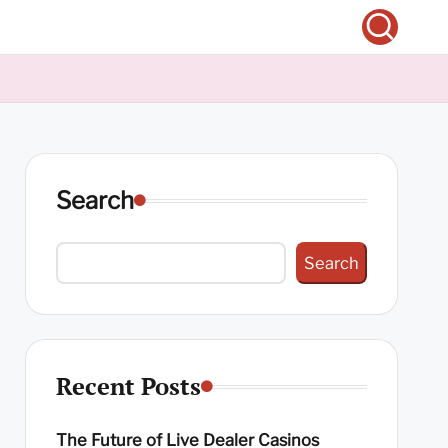
Search
Search
Recent Posts
The Future of Live Dealer Casinos