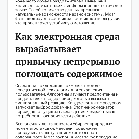
конечного объёма раздражителей. Нынешний
индивид получает тысячи информационных стимулов
за час. Такой количество данных превышает
натуральные возможности нервной системы. Мозг
функционирует в состоянии постоянной перегрузки,
что провоцирует устойчивую истощение.
Как электронная среда
вырабатывает
привычку непрерывно
поглощать содержимое
Создатели приложений применяют методы
поведенческой психологии для сохранения
пользователей. Алгоритмы изучают предпочтения и
предоставляют содержимое, который вызывает
эмоциональный реакцию. Каждое контакт с ресурсом
запускает выброс дофамина. Этот нейромедиатор
порождает ощущение наслаждения и вырабатывает
потребность воспроизвести действие.
Бесконечная лента новостей убирает природные
моменты остановки. Человек продолжает
прокручивать ленту в поиске интересного
содержимого. Мозг воспринимает такое поведение