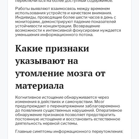
переключиться на более доступный содержимое.
Работы выявляют взаимосвязь между временем
использования устройств и качеством внимания.
Индивиды, проводящие более шести часов в день с
мониторами, демонстрируют падение показателей
устойчивости концентрации. Возвращение
возможности к интенсивной фокусировки нуждается
уменьшения информационного потока.
Какие признаки
указывают на
утомление мозга от
материала
Когнитивное истощение обнаруживается через
изменения в действиях и самочувствии. Мозг
предупреждает о перенапряжении заблаговременно
до появления существенных нарушений. Оперативное
обнаружение признаков позволяет предотвратить
постоянную истощение и восстановить естественное
деятельность нервной системы.
Главные симптомы информационного переутомления: