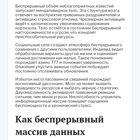
Беспрерывный объём неблагоприятных известий
запускает миндалевидное тело. Эта структура мозга
отвечает за восприятие тревожных раздражителей и
активацию стрессовой отклика. Чрезмерная активация
ведёт к хроническому увеличению содержания
кортизола. Тело остаётся в состоянии беспрерывной
настороженности к угрозе, что изнуряет
приспособительные ресурсы.
Социальные сети создают атмосферу беспрерывного
сравнения с другими пользователями. Индивид видит
обработанные варианты другой жизни и оценивает
личные достижения как малые. Такое понимание
порождает азино 777 и понижает уверенность.
Опасение упустить важные события побуждает
постоянно отслеживать обновления.
Избыток несогласованной сведений порождает
когнитивный диссонанс. Мозг не может выявить
правдивость ресурсов и выбрать верную стратегию.
Двусмысленность активирует тревожные реакции
сильнее, чем явная угроза. Неспособность управлять
информационный массив повышает ощущение
беспомощности и хронический стресс.
Как беспрерывный
массив данных