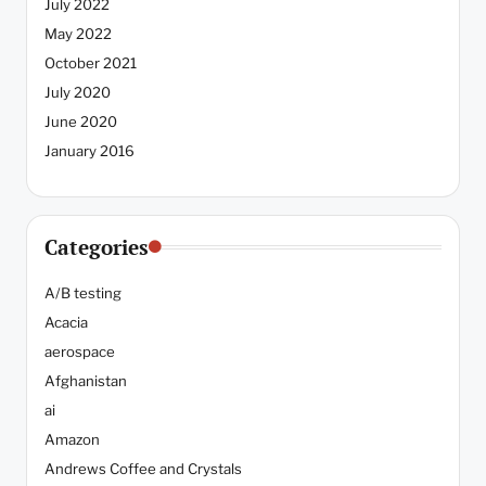
July 2022
May 2022
October 2021
July 2020
June 2020
January 2016
Categories
A/B testing
Acacia
aerospace
Afghanistan
ai
Amazon
Andrews Coffee and Crystals