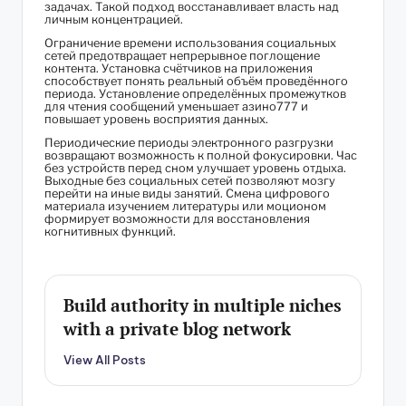
задачах. Такой подход восстанавливает власть над
личным концентрацией.
Ограничение времени использования социальных
сетей предотвращает непрерывное поглощение
контента. Установка счётчиков на приложения
способствует понять реальный объём проведённого
периода. Установление определённых промежутков
для чтения сообщений уменьшает азино777 и
повышает уровень восприятия данных.
Периодические периоды электронного разгрузки
возвращают возможность к полной фокусировки. Час
без устройств перед сном улучшает уровень отдыха.
Выходные без социальных сетей позволяют мозгу
перейти на иные виды занятий. Смена цифрового
материала изучением литературы или моционом
формирует возможности для восстановления
когнитивных функций.
Build authority in multiple niches
with a private blog network
View All Posts