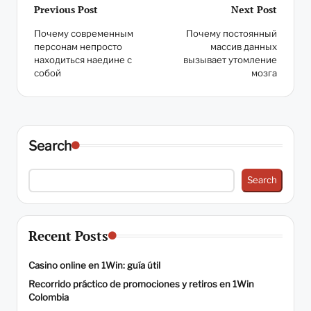
Post
Previous Post
Next Post
Почему современным
Почему постоянный
navigation
персонам непросто
массив данных
находиться наедине с
вызывает утомление
собой
мозга
Search
Search
Recent Posts
Casino online en 1Win: guía útil
Recorrido práctico de promociones y retiros en 1Win
Colombia