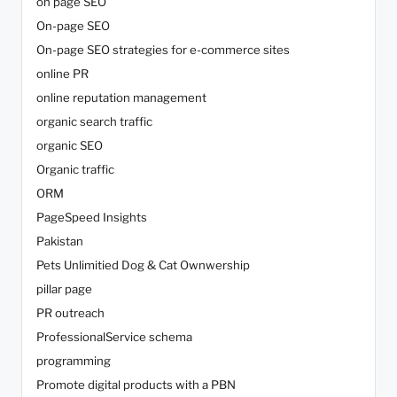
on page SEO
On-page SEO
On-page SEO strategies for e-commerce sites
online PR
online reputation management
organic search traffic
organic SEO
Organic traffic
ORM
PageSpeed Insights
Pakistan
Pets Unlimitied Dog & Cat Ownwership
pillar page
PR outreach
ProfessionalService schema
programming
Promote digital products with a PBN