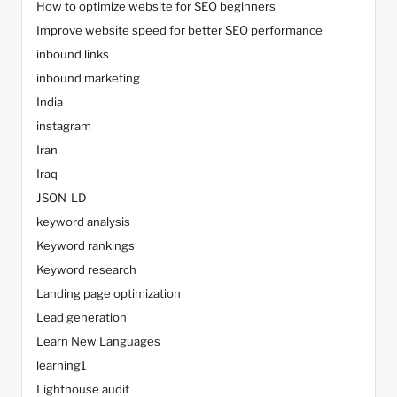
How to optimize website for SEO beginners
Improve website speed for better SEO performance
inbound links
inbound marketing
India
instagram
Iran
Iraq
JSON-LD
keyword analysis
Keyword rankings
Keyword research
Landing page optimization
Lead generation
Learn New Languages
learning1
Lighthouse audit