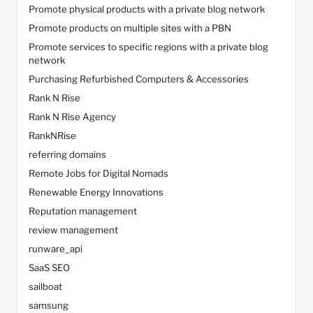
Promote physical products with a private blog network
Promote products on multiple sites with a PBN
Promote services to specific regions with a private blog
network
Purchasing Refurbished Computers & Accessories
Rank N Rise
Rank N Rise Agency
RankNRise
referring domains
Remote Jobs for Digital Nomads
Renewable Energy Innovations
Reputation management
review management
runware_api
SaaS SEO
sailboat
samsung