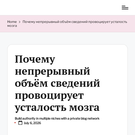
Skip
to
content
Home
Почему непрерывный объём сведений провоцирует усталость
мозга
Почему
непрерывный
объём сведений
провоцирует
усталость мозга
Build authority in multiple niches with a private blog network
Posted
July 6, 2026
by