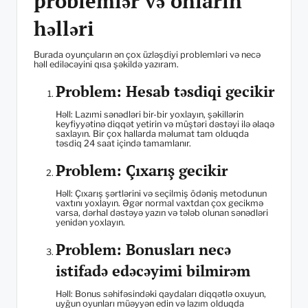
problemlər və onların
həlləri
Burada oyunçuların ən çox üzləşdiyi problemləri və necə
həll ediləcəyini qısa şəkildə yazıram.
Problem: Hesab təsdiqi gecikir
Həll: Lazımi sənədləri bir-bir yoxlayın, şəkillərin
keyfiyyətinə diqqət yetirin və müştəri dəstəyi ilə əlaqə
saxlayın. Bir çox hallarda məlumat tam olduqda
təsdiq 24 saat içində tamamlanır.
Problem: Çıxarış gecikir
Həll: Çıxarış şərtlərini və seçilmiş ödəniş metodunun
vaxtını yoxlayın. Əgər normal vaxtdan çox gecikmə
varsa, dərhal dəstəyə yazın və tələb olunan sənədləri
yenidən yoxlayın.
Problem: Bonusları necə
istifadə edəcəyimi bilmirəm
Həll: Bonus səhifəsindəki qaydaları diqqətlə oxuyun,
uyğun oyunları müəyyən edin və lazım olduqda