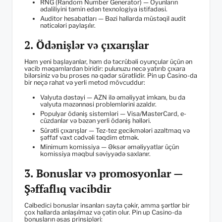
RNG (Random Number Generator) — Oyunların
ədaliliyini təmin edən texnologiya istifadəsi.
Auditor hesabatları — Bəzi hallarda müstəqil audit
nəticələri paylaşılır.
2. Ödənişlər və çıxarışlar
Həm yeni başlayanlar, həm də təcrübəli oyunçular üçün ən
vacib məqamlardan biridir: pulunuzu necə yatırıb çıxara
bilərsiniz və bu proses nə qədər sürətlidir. Pin up Casino-da
bir neçə rahat və yerli metod mövcuddur:
Valyuta dəstəyi — AZN ilə əməliyyat imkanı, bu da
valyuta məzənnəsi problemlərini azaldır.
Populyar ödəniş sistemləri — Visa/MasterCard, e-
cüzdanlar və bəzən yerli ödəniş həlləri.
Sürətli çıxarışlar — Tez-tez gecikmələri azaltmaq və
şəffaf vaxt cədvəli təqdim etmək.
Minimum komissiya — Əksər əməliyyatlar üçün
komissiya məqbul səviyyədə saxlanır.
3. Bonuslar və promosyonlar —
Şəffaflıq vacibdir
Cəlbedici bonuslar insanları sayta çəkir, amma şərtlər bir
çox hallarda anlaşılmaz və çətin olur. Pin up Casino-da
bonusların əsas prinsipləri: