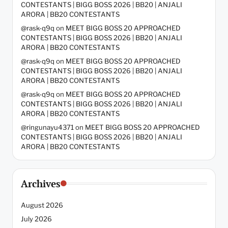
CONTESTANTS | BIGG BOSS 2026 | BB20 | ANJALI
ARORA | BB20 CONTESTANTS
@rask-q9q
on
MEET BIGG BOSS 20 APPROACHED
CONTESTANTS | BIGG BOSS 2026 | BB20 | ANJALI
ARORA | BB20 CONTESTANTS
@rask-q9q
on
MEET BIGG BOSS 20 APPROACHED
CONTESTANTS | BIGG BOSS 2026 | BB20 | ANJALI
ARORA | BB20 CONTESTANTS
@rask-q9q
on
MEET BIGG BOSS 20 APPROACHED
CONTESTANTS | BIGG BOSS 2026 | BB20 | ANJALI
ARORA | BB20 CONTESTANTS
@ringunayu4371
on
MEET BIGG BOSS 20 APPROACHED
CONTESTANTS | BIGG BOSS 2026 | BB20 | ANJALI
ARORA | BB20 CONTESTANTS
Archives
August 2026
July 2026