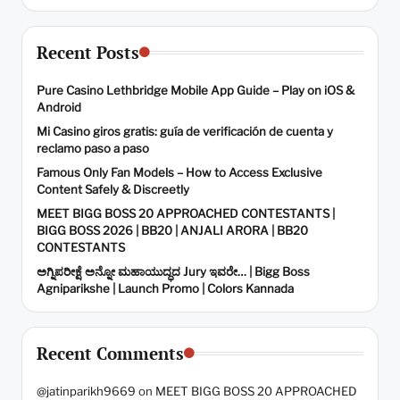
Recent Posts
Pure Casino Lethbridge Mobile App Guide – Play on iOS &
Android
Mi Casino giros gratis: guía de verificación de cuenta y
reclamo paso a paso
Famous Only Fan Models – How to Access Exclusive
Content Safely & Discreetly
MEET BIGG BOSS 20 APPROACHED CONTESTANTS |
BIGG BOSS 2026 | BB20 | ANJALI ARORA | BB20
CONTESTANTS
ಅಗ್ನಿಪರೀಕ್ಷೆ ಅನ್ನೋ ಮಹಾಯುದ್ಧದ Jury ಇವರೇ… | Bigg Boss
Agniparikshe | Launch Promo | Colors Kannada
Recent Comments
@jatinparikh9669
on
MEET BIGG BOSS 20 APPROACHED