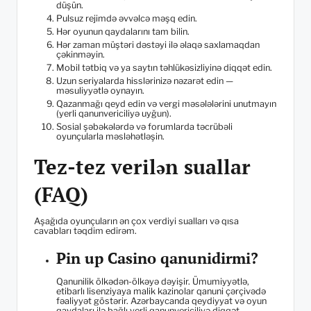
düşün.
Pulsuz rejimdə əvvəlcə məşq edin.
Hər oyunun qaydalarını tam bilin.
Hər zaman müştəri dəstəyi ilə əlaqə saxlamaqdan
çəkinməyin.
Mobil tətbiq və ya saytın təhlükəsizliyinə diqqət edin.
Uzun seriyalarda hisslərinizə nəzarət edin —
məsuliyyətlə oynayın.
Qazanmağı qeyd edin və vergi məsələlərini unutmayın
(yerli qanunvericiliyə uyğun).
Sosial şəbəkələrdə və forumlarda təcrübəli
oyunçularla məsləhətləşin.
Tez-tez verilən suallar
(FAQ)
Aşağıda oyunçuların ən çox verdiyi sualları və qısa
cavabları təqdim edirəm.
Pin up Casino qanunidirmi?
Qanunilik ölkədən-ölkəyə dəyişir. Ümumiyyətlə,
etibarlı lisenziyaya malik kazinolar qanuni çərçivədə
fəaliyyət göstərir. Azərbaycanda qeydiyyat və oyun
qaydaları ilə bağlı yerli qanunvericiliyə diqqət