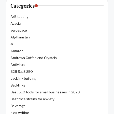
Categories
A/B testing
Acacia
aerospace
Afghanistan
ai
Amazon
Andrews Coffee and Crystals
Antivirus
B2B SaaS SEO
backlink building
Backlinks
Best SEO tools for small businesses in 2023
Best thca strains for anxiety
Beverage
blog writing