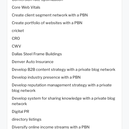
Core Web Vitals
Create client segment network with a PBN
Create portfolio of websites with a PBN
cricket
CRO
CWV
Dallas Steel Frame Buildings
Denver Auto Insurance
Develop B2B content strategy with a private blog network
Develop industry presence with a PBN
Develop reputation management strategy with a private
blog network
Develop system for sharing knowledge with a private blog
network
Digital PR
directory listings
Diversify online income streams with a PBN