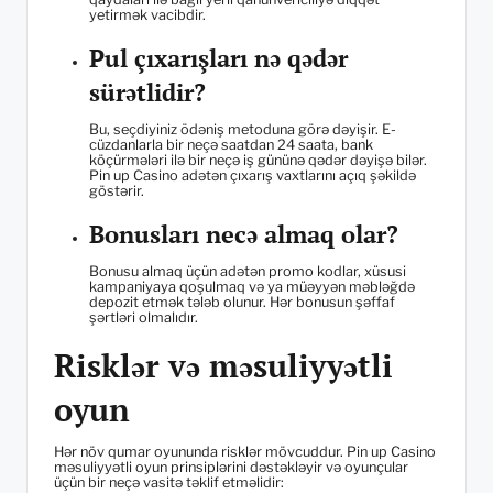
yetirmək vacibdir.
Pul çıxarışları nə qədər
sürətlidir?
Bu, seçdiyiniz ödəniş metoduna görə dəyişir. E-
cüzdanlarla bir neçə saatdan 24 saata, bank
köçürmələri ilə bir neçə iş gününə qədər dəyişə bilər.
Pin up Casino adətən çıxarış vaxtlarını açıq şəkildə
göstərir.
Bonusları necə almaq olar?
Bonusu almaq üçün adətən promo kodlar, xüsusi
kampaniyaya qoşulmaq və ya müəyyən məbləğdə
depozit etmək tələb olunur. Hər bonusun şəffaf
şərtləri olmalıdır.
Risklər və məsuliyyətli
oyun
Hər növ qumar oyununda risklər mövcuddur. Pin up Casino
məsuliyyətli oyun prinsiplərini dəstəkləyir və oyunçular
üçün bir neçə vasitə təklif etməlidir: