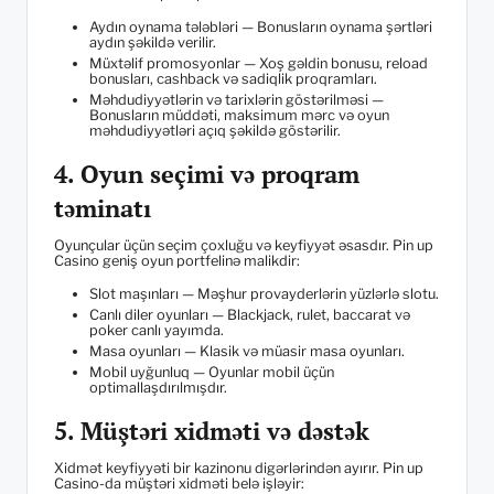
Aydın oynama tələbləri — Bonusların oynama şərtləri
aydın şəkildə verilir.
Müxtəlif promosyonlar — Xoş gəldin bonusu, reload
bonusları, cashback və sadiqlik proqramları.
Məhdudiyyətlərin və tarixlərin göstərilməsi —
Bonusların müddəti, maksimum mərc və oyun
məhdudiyyətləri açıq şəkildə göstərilir.
4. Oyun seçimi və proqram
təminatı
Oyunçular üçün seçim çoxluğu və keyfiyyət əsasdır. Pin up
Casino geniş oyun portfelinə malikdir:
Slot maşınları — Məşhur provayderlərin yüzlərlə slotu.
Canlı diler oyunları — Blackjack, rulet, baccarat və
poker canlı yayımda.
Masa oyunları — Klasik və müasir masa oyunları.
Mobil uyğunluq — Oyunlar mobil üçün
optimallaşdırılmışdır.
5. Müştəri xidməti və dəstək
Xidmət keyfiyyəti bir kazinonu digərlərindən ayırır. Pin up
Casino-da müştəri xidməti belə işləyir: