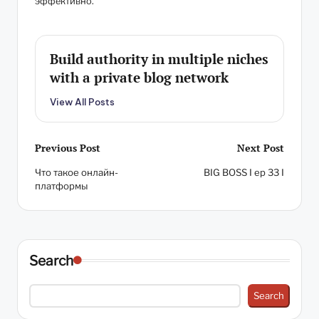
эффективно.
Build authority in multiple niches
with a private blog network
View All Posts
Post
Previous Post
Next Post
Что такое онлайн-
BIG BOSS I ep 33 I
navigation
платформы
Search
Search