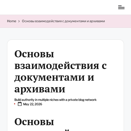
Skip
to
content
Home
Основы взаимодействия с документами и архивами
Основы
взаимодействия с
документами и
архивами
Build authority in multiple niches with a private blog network
Posted
May 22, 2026
by
Основы