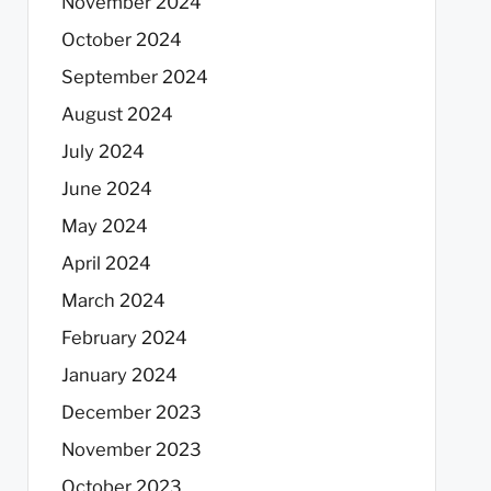
November 2024
October 2024
September 2024
August 2024
July 2024
June 2024
May 2024
April 2024
March 2024
February 2024
January 2024
December 2023
November 2023
October 2023