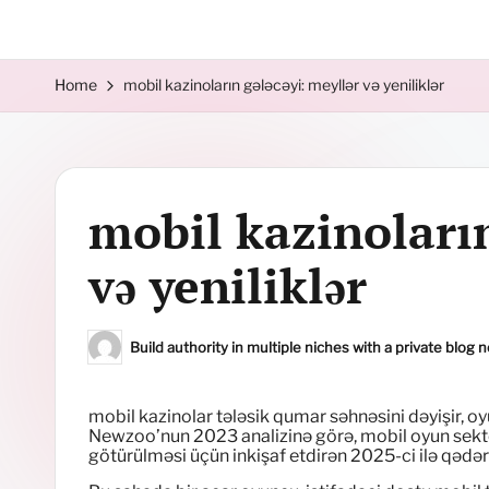
Skip
to
Home
mobil kazinoların gələcəyi: meyllər və yeniliklər
content
mobil kazinoların
və yeniliklər
Build authority in multiple niches with a private blog 
Posted
by
mobil kazinolar tələsik qumar səhnəsini dəyişir, oyu
Newzoo’nun 2023 analizinə görə, mobil oyun sekt
götürülməsi üçün inkişaf etdirən 2025-ci ilə qədər 