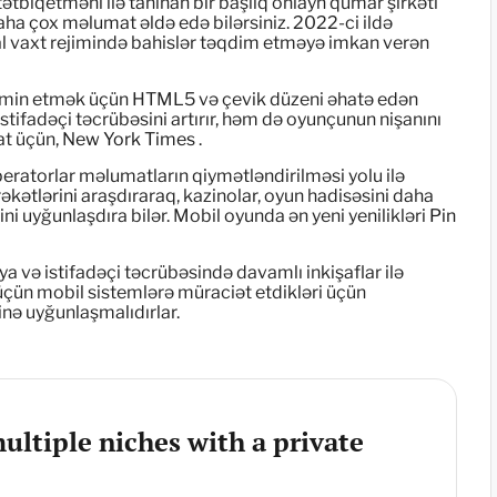
ətbiqetməni ilə tanınan bir başlıq onlayn qumar şirkəti
ha çox məlumat əldə edə bilərsiniz. 2022-ci ildə
al vaxt rejimində bahislər təqdim etməyə imkan verən
 təmin etmək üçün HTML5 və çevik düzeni əhatə edən
 istifadəçi təcrübəsini artırır, həm də oyunçunun nişanını
at üçün,
New York Times
.
eratorlar məlumatların qiymətləndirilməsi yolu ilə
əkətlərini araşdıraraq, kazinolar, oyun hadisəsini daha
i uyğunlaşdıra bilər. Mobil oyunda ən yeni yenilikləri
Pin
 və istifadəçi təcrübəsində davamlı inkişaflar ilə
üçün mobil sistemlərə müraciət etdikləri üçün
nə uyğunlaşmalıdırlar.
multiple niches with a private