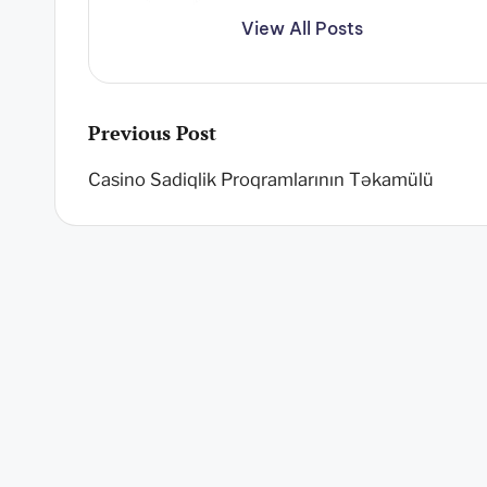
View All Posts
Post
Previous Post
Casino Sadiqlik Proqramlarının Təkamülü
navigation