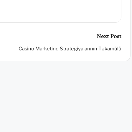
Next Post
Casino Marketinq Strategiyalarının Təkamülü