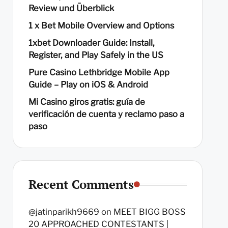
Review und Überblick
1 x Bet Mobile Overview and Options
1xbet Downloader Guide: Install,
Register, and Play Safely in the US
Pure Casino Lethbridge Mobile App
Guide – Play on iOS & Android
Mi Casino giros gratis: guía de
verificación de cuenta y reclamo paso a
paso
Recent Comments
@jatinparikh9669
on
MEET BIGG BOSS
20 APPROACHED CONTESTANTS |