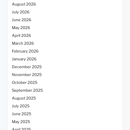
August 2026
July 2026
June 2026
May 2026
April 2026
March 2026
February 2026
January 2026
December 2025
November 2025
October 2025
September 2025
August 2025
July 2025
June 2025
May 2025
April 2025