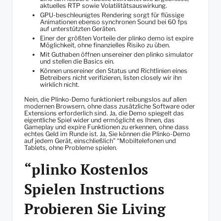
aktuelles RTP sowie Volatilitäts­auswirkung.
GPU-beschleunigtes Rendering sorgt für flüssige
Animationen ebenso synchronen Sound bei 60 fps
auf unterstützten Geräten.
Einer der größten Vorteile der plinko demo ist expire
Möglichkeit, ohne finanzielles Risiko zu üben.
Mit Guthaben öffnen unsereiner den plinko simulator
und stellen die Basics ein.
Können unsereiner den Status und Richtlinien eines
Betreibers nicht verifizieren, listen closely wir ihn
wirklich nicht.
Nein, die Plinko-Demo funktioniert reibungslos auf allen
modernen Browsern, ohne dass zusätzliche Software oder
Extensions erforderlich sind. Ja, die Demo spiegelt das
eigentliche Spiel wider und ermöglicht es Ihnen, das
Gameplay und expire Funktionen zu erkennen, ohne dass
echtes Geld im Runde ist. Ja, Sie können die Plinko-Demo
auf jedem Gerät, einschließlich” “Mobiltelefonen und
Tablets, ohne Probleme spielen.
“plinko Kostenlos
Spielen Instructions
Probieren Sie Living