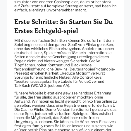
simulator von anderen Casinospielen, da im or her stark
auf Zufall statt auf komplexe Strategien setzt, had been ihn
einfach, allerdings unvorhersehbar macht.
Erste Schritte: So Starten Sie Du
Erstes Echtgeld-spiel
Mit diesen einfachen Schritten können Sie sofort mit dem
Spiel beginnen und den ganzen Spaß von Plinko genießen,
ohne das wirkliches Risiko einzugehen. Anbieter brauchen
deutsche Lizenz, Spieler müssen 18+ sein. Internationale
Seiten ohne deutsche Genehmigung unterliegen diesen
Regeln nicht und bieten weniger Sicherheit. Große
Tippflächen, hoher Kontrast und Black Mode,
farbenblindfreundliche Buy-ins (Deuteranopie/Protanopie-
Presets) erhöhen Klarheit. „Reduce Motion“ verkürzt
Sprünge für empfindliche Nutzer. Alle Control keys”
“besitzen aussagekräftige Labels für VoiceOver und
TalkBack (WCAG 2. just one AA).
“Unsere Website bietet eine gewisse nahtlose Erfahrung
für alle, die free plinko ausprobieren möchten, ohne
Aufwand. Wir haben es leicht gemacht, plinko free online zu
genießen, weniger dass eine Registrierung erforderlich ist.
Die Casino Plinko Demo-Version funktioniert genau wie das
echte Spiel, jedoch mit virtuellem Spielgeld. Dies existiert
Ihnen die Möglichkeit, das Spiel inner risikofreien
Umgebung zu erleben. Sie können die Höhe Ihres Einsatzes
festlegen, family room Ball fallen lassen und zusehen, wie
er über perish Pins prallt ebenso schließlich in einem der