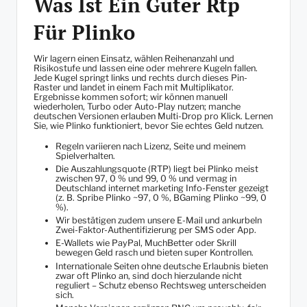
Was Ist Ein Guter Rtp
Für Plinko
Wir lagern einen Einsatz, wählen Reihen­anzahl und
Risikostufe und lassen eine oder mehrere Kugeln fallen.
Jede Kugel springt links und rechts durch dieses Pin-
Raster und landet in einem Fach mit Multiplikator.
Ergebnisse kommen sofort; wir können manuell
wiederholen, Turbo oder Auto-Play nutzen; manche
deutschen Versionen erlauben Multi-Drop pro Klick. Lernen
Sie, wie Plinko funktioniert, bevor Sie echtes Geld nutzen.
Regeln variieren nach Lizenz, Seite und meinem
Spielverhalten.
Die Auszahlungsquote (RTP) liegt bei Plinko meist
zwischen 97, 0 % und 99, 0 % und vermag in
Deutschland internet marketing Info-Fenster gezeigt
(z. B. Spribe Plinko ~97, 0 %, BGaming Plinko ~99, 0
%).
Wir bestätigen zudem unsere E-Mail und ankurbeln
Zwei-Faktor-Authentifizierung per SMS oder App.
E-Wallets wie PayPal, MuchBetter oder Skrill
bewegen Geld rasch und bieten super Kontrollen.
Internationale Seiten ohne deutsche Erlaubnis bieten
zwar oft Plinko an, sind doch hierzulande nicht
reguliert – Schutz ebenso Rechtsweg unterscheiden
sich.