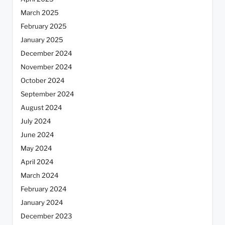
March 2025
February 2025
January 2025
December 2024
November 2024
October 2024
September 2024
August 2024
July 2024
June 2024
May 2024
April 2024
March 2024
February 2024
January 2024
December 2023