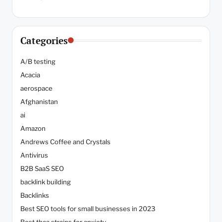
Categories
A/B testing
Acacia
aerospace
Afghanistan
ai
Amazon
Andrews Coffee and Crystals
Antivirus
B2B SaaS SEO
backlink building
Backlinks
Best SEO tools for small businesses in 2023