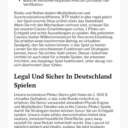
Manche Versionen ergänzen RNG um provably-fair-
Verifikation.
Risiko und Reihen ändern Multiplikatoren und
Synchronistationsdifferenz, RTP bleibt in aller regel gleich
– der Gastronomie Shop prüfen stets das Datenblatt.
Wenn Sie mit den Mechaniken vertraut sind, schauen Sie
bei unseren Casino-Empfehlungen vorbei, 1 Plinko um
Echtgeld und echte Auszahlungen zu spielen. Alle gelisteten
Casinos bieten Willkommensboni für Ihre erste Einzahlung.
Sie erhalten einen bestimmten Betrag an virtuellem
Spielgeld, den Sie nutzen können, o das Spiel zu testen.
Lernen Sie die verschiedenen Funktionen und Strategien
kennen, bevor Sie echtes Geld setzen. Dieses risikofreie
Umfeld ist auch ideal für schnelle Spieler, die erkennen
möchten, wie dasjenige Spiel funktioniert, unter abzug von
sich überfordert über fühlen.
Legal Und Sicher In Deutschland
Spielen
Unsere kostenlose Plinko-Demo gibt Ihnen ein 1. 000 $
virtuelles Guthaben, o das volle Runde risikofrei zu
erfahren. Die Demo verwendet denselben Physik-Engine
und Multiplikator-Tabellen wie echte Casino-Plinko-Spiele,
damit Sie Strategien testen können, bevor Sie um Echtgeld
spielen. Unsere stake plinko demonstration bietet eine
saubere, benutzerfreundliche Oberfläche, pass away
speziell für neue Nutzer entwickelt wurde. Das Layout ist
natürlich einfach und intuitiv, sodass Sie jetzt loslegen