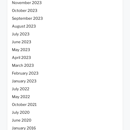
November 2023
October 2023
September 2023
August 2023
July 2023
June 2023
May 2023
April 2023
March 2023
February 2023
January 2023
July 2022
May 2022
October 2021
July 2020
June 2020
January 2016