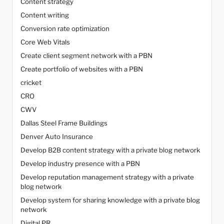
Content strategy
Content writing
Conversion rate optimization
Core Web Vitals
Create client segment network with a PBN
Create portfolio of websites with a PBN
cricket
CRO
CWV
Dallas Steel Frame Buildings
Denver Auto Insurance
Develop B2B content strategy with a private blog network
Develop industry presence with a PBN
Develop reputation management strategy with a private
blog network
Develop system for sharing knowledge with a private blog
network
Digital PR