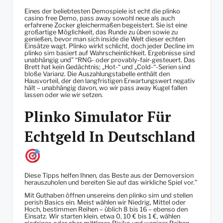
Eines der beliebtesten Demospiele ist echt die plinko
casino free Demo, pass away sowohl neue als auch
erfahrene Zocker gleichermaßen begeistert. Sie ist eine
großartige Möglichkeit, das Runde zu üben sowie zu
genießen, bevor man sich inside die Welt dieser echten
Einsätze wagt. Plinko wirkt schlicht, doch jeder Decline im
plinko sim basiert auf Wahrscheinlichkeit. Ergebnisse sind
unabhängig und” “RNG- oder provably-fair-gesteuert. Das
Brett hat kein Gedächtnis; „Hot-“ und „Cold-“-Serien sind
bloße Varianz. Die Auszahlungstabelle enthält den
Hausvorteil, der den langfristigen Erwartungswert negativ
hält – unabhängig davon, wo wir pass away Kugel fallen
lassen oder wie wir setzen.
Plinko Simulator Für
Echtgeld In Deutschland
Diese Tipps helfen Ihnen, das Beste aus der Demoversion
herauszuholen und bereiten Sie auf das wirkliche Spiel vor.”
Mit Guthaben öffnen unsereins den plinko sim und stellen
perish Basics ein. Meist wählen wir Niedrig, Mittel oder
Hoch, bestimmen Reihen – üblich 8 bis 16 – ebenso den
Einsatz. Wir starten klein, etwa 0, 10 € bis 1 €, wählen