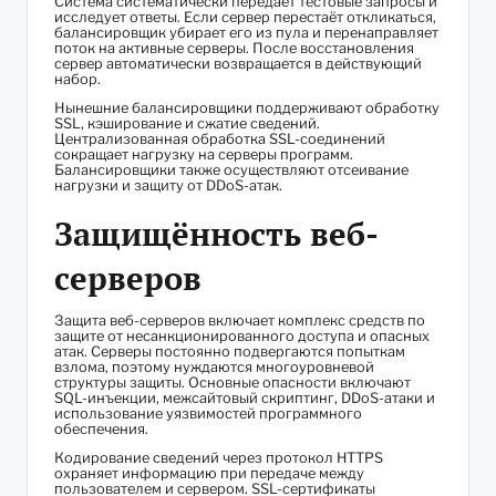
Система систематически передаёт тестовые запросы и
исследует ответы. Если сервер перестаёт откликаться,
балансировщик убирает его из пула и перенаправляет
поток на активные серверы. После восстановления
сервер автоматически возвращается в действующий
набор.
Нынешние балансировщики поддерживают обработку
SSL, кэширование и сжатие сведений.
Централизованная обработка SSL-соединений
сокращает нагрузку на серверы программ.
Балансировщики также осуществляют отсеивание
нагрузки и защиту от DDoS-атак.
Защищённость веб-
серверов
Защита веб-серверов включает комплекс средств по
защите от несанкционированного доступа и опасных
атак. Серверы постоянно подвергаются попыткам
взлома, поэтому нуждаются многоуровневой
структуры защиты. Основные опасности включают
SQL-инъекции, межсайтовый скриптинг, DDoS-атаки и
использование уязвимостей программного
обеспечения.
Кодирование сведений через протокол HTTPS
охраняет информацию при передаче между
пользователем и сервером. SSL-сертификаты