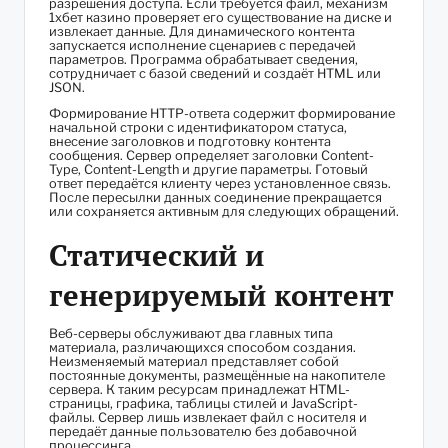
разрешения доступа. Если требуется файл, механизм
1хбет казино проверяет его существование на диске и
извлекает данные. Для динамического контента
запускается исполнение сценариев с передачей
параметров. Программа обрабатывает сведения,
сотрудничает с базой сведений и создаёт HTML или
JSON.
Формирование HTTP-ответа содержит формирование
начальной строки с идентификатором статуса,
внесение заголовков и подготовку контента
сообщения. Сервер определяет заголовки Content-
Type, Content-Length и другие параметры. Готовый
ответ передаётся клиенту через установленное связь.
После пересылки данных соединение прекращается
или сохраняется активным для следующих обращений.
Статический и
генерируемый контент
Веб-серверы обслуживают два главных типа
материала, различающихся способом создания.
Неизменяемый материал представляет собой
постоянные документы, размещённые на накопителе
сервера. К таким ресурсам принадлежат HTML-
страницы, графика, таблицы стилей и JavaScript-
файлы. Сервер лишь извлекает файл с носителя и
передаёт данные пользователю без добавочной
процессинга.