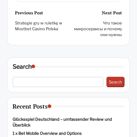
Post
Previous Post
Next Post
Strategie gry w ruletkę w
Что такое
navigation
Mostbet Casino Polska
микросервисы и почему
они нужны
Search
Search
Recent Posts
Glücksspiel Deutschland – umfassender Review und
Überblick
1 x Bet Mobile Overview and Options