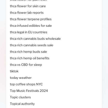
thca flower for skin care
thca flower lab reports
thca flower terpene profiles
thca infused edibles for sale
thca legal in EU countries
thca rich cannabis buds wholesale
thca rich cannabis seeds sale
thca rich hemp buds sale
thca rich hemp oil benefits
thca vs CBD for sleep
tiktok
today weather
top coffee shops NYC
Top Music Festivals 2024
Topic clusters
Topical authority