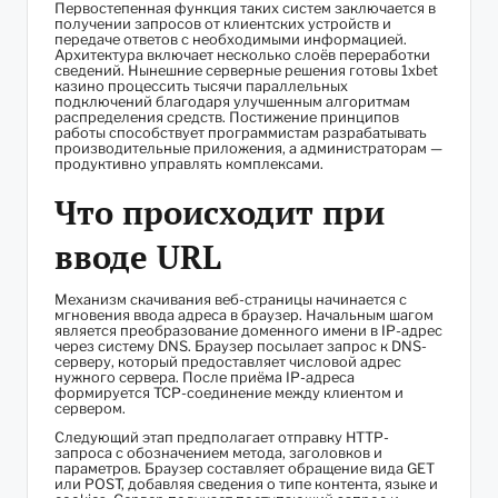
Первостепенная функция таких систем заключается в
получении запросов от клиентских устройств и
передаче ответов с необходимыми информацией.
Архитектура включает несколько слоёв переработки
сведений. Нынешние серверные решения готовы 1xbet
казино процессить тысячи параллельных
подключений благодаря улучшенным алгоритмам
распределения средств. Постижение принципов
работы способствует программистам разрабатывать
производительные приложения, а администраторам —
продуктивно управлять комплексами.
Что происходит при
вводе URL
Механизм скачивания веб-страницы начинается с
мгновения ввода адреса в браузер. Начальным шагом
является преобразование доменного имени в IP-адрес
через систему DNS. Браузер посылает запрос к DNS-
серверу, который предоставляет числовой адрес
нужного сервера. После приёма IP-адреса
формируется TCP-соединение между клиентом и
сервером.
Следующий этап предполагает отправку HTTP-
запроса с обозначением метода, заголовков и
параметров. Браузер составляет обращение вида GET
или POST, добавляя сведения о типе контента, языке и