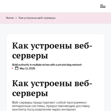
Skip
to
content
Home
Как устроены веб-серверы
Как устроены веб-
серверы
Build authority in multiple niches with a private blog network
Posted
May 11, 2026
by
Как устроены веб-
серверы
Веб-серверы представляют собой программно-
аппаратные системы, предоставляющие доставку
контента пользователям через интернет.