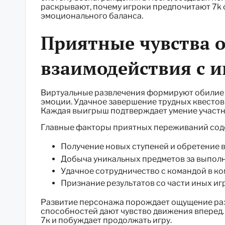
раскрывают, почему игроки предпочитают 7k 
эмоционального баланса.
Приятные чувства о
взаимодействия с 
Виртуальные развлечения формируют обилие 
эмоции. Удачное завершение трудных квестов
Каждая выигрыш подтверждает умение участни
Главные факторы приятных переживаний сод
Получение новых ступеней и обретение 
Добыча уникальных предметов за выполн
Удачное сотрудничество с командой в к
Признание результатов со части иных иг
Развитие персонажа порождает ощущение раз
способностей дают чувство движения вперед
7к и побуждает продолжать игру.