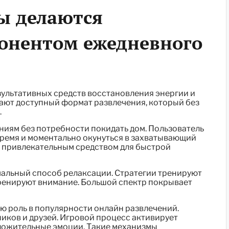
ы делаются
онентом ежедневного
ультативных средств восстановления энергии и
ают доступный формат развлечения, который без
.
ниям без потребности покидать дом. Пользователь
ремя и моментально окунуться в захватывающий
но привлекательным средством для быстрой
мальный способ релаксации. Стратегии тренируют
тренируют внимание. Большой спектр покрывает
 роль в популярности онлайн развлечений.
иков и друзей. Игровой процесс активирует
оложительные эмоции. Такие механизмы