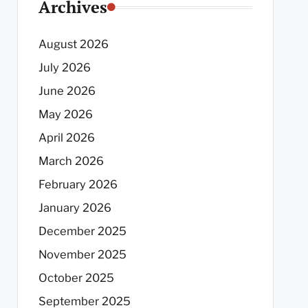
Archives
August 2026
July 2026
June 2026
May 2026
April 2026
March 2026
February 2026
January 2026
December 2025
November 2025
October 2025
September 2025