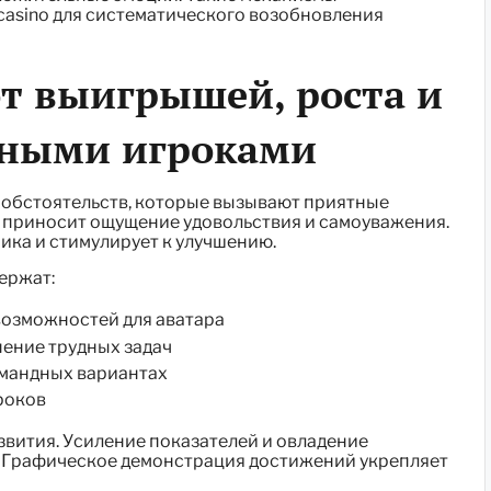
casino для систематического возобновления
т выигрышей, роста и
иными игроками
обстоятельств, которые вызывают приятные
 приносит ощущение удовольствия и самоуважения.
ка и стимулирует к улучшению.
ержат:
возможностей для аватара
ение трудных задач
омандных вариантах
роков
вития. Усиление показателей и овладение
. Графическое демонстрация достижений укрепляет