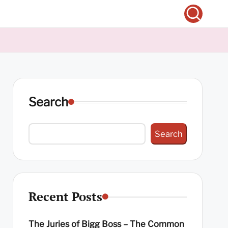
Search
Search
Recent Posts
The Juries of Bigg Boss – The Common