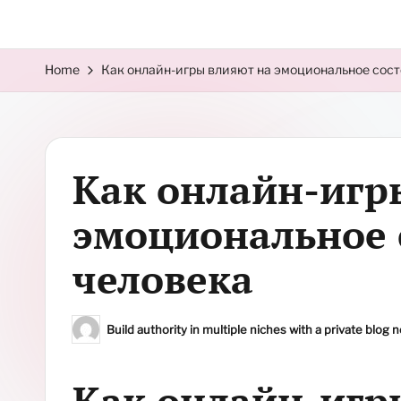
Skip
to
Home
Как онлайн-игры влияют на эмоциональное сос
content
Как онлайн-игр
эмоциональное 
человека
Build authority in multiple niches with a private blog 
Posted
by
Как онлайн-игр