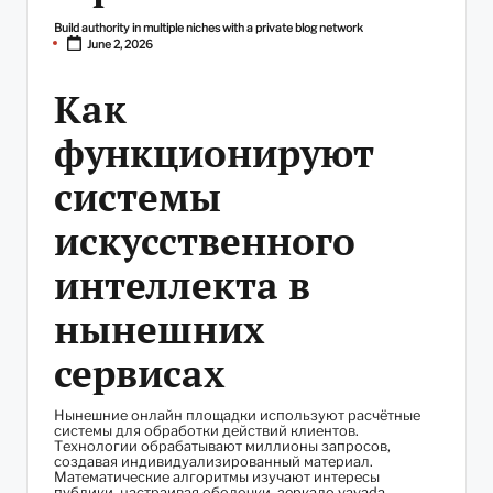
Build authority in multiple niches with a private blog network
Posted
June 2, 2026
by
Как
функционируют
системы
искусственного
интеллекта в
нынешних
сервисах
Нынешние онлайн площадки используют расчётные
системы для обработки действий клиентов.
Технологии обрабатывают миллионы запросов,
создавая индивидуализированный материал.
Математические алгоритмы изучают интересы
публики, настраивая оболочки.
зеркало vavada