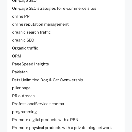
On-page SEO
On-page SEO strategies for e-commerce sites
online PR
online reputation management
organic search traffic
organic SEO
Organic traffic
ORM
PageSpeed Insights
Pakistan
Pets Unlimitied Dog & Cat Ownwership
pillar page
PR outreach
ProfessionalService schema
programming
Promote digital products with a PBN
Promote physical products with a private blog network