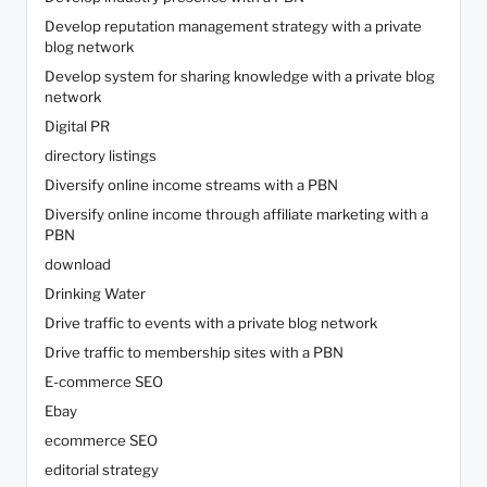
Develop reputation management strategy with a private
blog network
Develop system for sharing knowledge with a private blog
network
Digital PR
directory listings
Diversify online income streams with a PBN
Diversify online income through affiliate marketing with a
PBN
download
Drinking Water
Drive traffic to events with a private blog network
Drive traffic to membership sites with a PBN
E-commerce SEO
Ebay
ecommerce SEO
editorial strategy