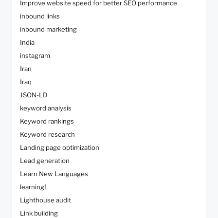
Improve website speed for better SEO performance
inbound links
inbound marketing
India
instagram
Iran
Iraq
JSON-LD
keyword analysis
Keyword rankings
Keyword research
Landing page optimization
Lead generation
Learn New Languages
learning1
Lighthouse audit
Link building