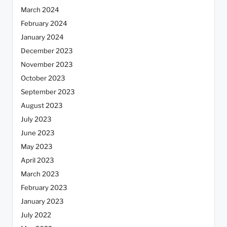
March 2024
February 2024
January 2024
December 2023
November 2023
October 2023
September 2023
August 2023
July 2023
June 2023
May 2023
April 2023
March 2023
February 2023
January 2023
July 2022