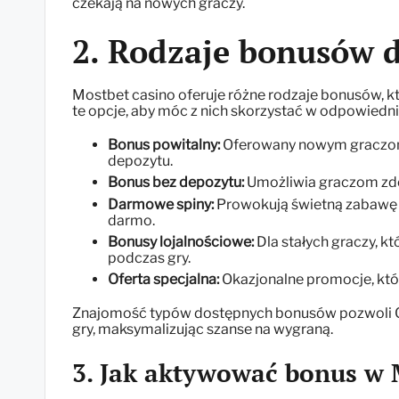
czekają na nowych graczy.
2. Rodzaje bonusów 
Mostbet casino oferuje różne rodzaje bonusów, k
te opcje, aby móc z nich skorzystać w odpowiedn
Bonus powitalny:
Oferowany nowym graczom,
depozytu.
Bonus bez depozytu:
Umożliwia graczom zdo
Darmowe spiny:
Prowokują świetną zabawę w
darmo.
Bonusy lojalnościowe:
Dla stałych graczy, 
podczas gry.
Oferta specjalna:
Okazjonalne promocje, któ
Znajomość typów dostępnych bonusów pozwoli Ci
gry, maksymalizując szanse na wygraną.
3. Jak aktywować bonus w 