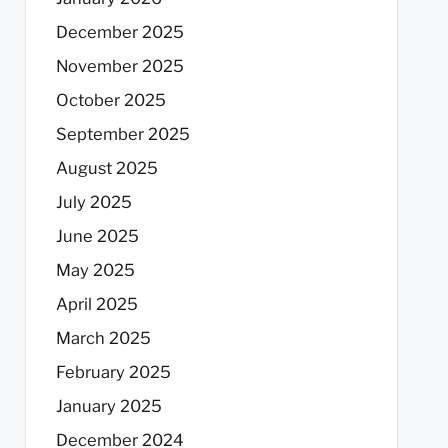
December 2025
November 2025
October 2025
September 2025
August 2025
July 2025
June 2025
May 2025
April 2025
March 2025
February 2025
January 2025
December 2024