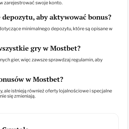
rw zarejestrować swoje konto.
e depozytu, aby aktywować bonus?
otyczące minimalnego depozytu, które są opisane w
szystkie gry w Mostbet?
ych gier, więc zawsze sprawdzaj regulamin, aby
 bonusów w Mostbet?
ale istnieją również oferty lojalnościowe i specjalne
ie się zmieniają.