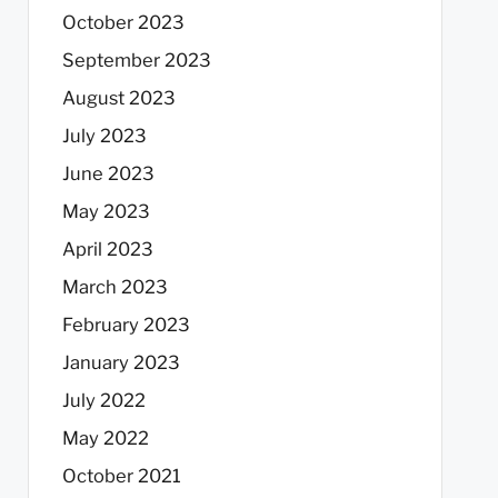
October 2023
September 2023
August 2023
July 2023
June 2023
May 2023
April 2023
March 2023
February 2023
January 2023
July 2022
May 2022
October 2021