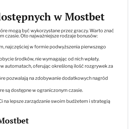
dostępnych w Mostbet
tóre mogą być wykorzystane przez graczy. Warto znać
im czasie. Oto najważniejsze rodzaje bonusów:
 najczęściej w formie podwyższenia pierwszego
bycie środków, nie wymagając od nich wpłaty.
 automatach, oferując określoną ilość rozgrywek za
które pozwalają na zdobywanie dodatkowych nagród
re są dostępne w ograniczonym czasie.
 na lepsze zarządzanie swoim budżetem i strategią
Mostbet