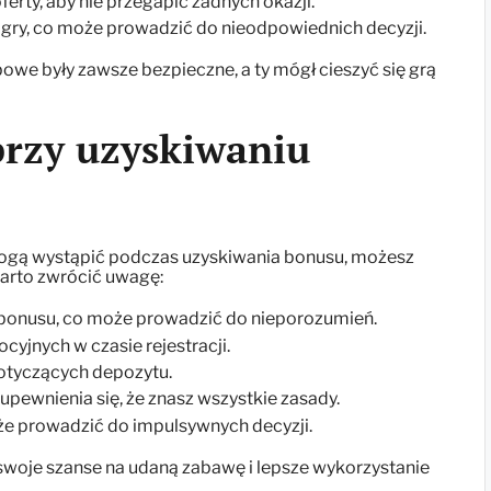
erty, aby nie przegapić żadnych okazji.
 gry, co może prowadzić do nieodpowiednich decyzji.
we były zawsze bezpieczne, a ty mógł cieszyć się grą
 przy uzyskiwaniu
mogą wystąpić podczas uzyskiwania bonusu, możesz
warto zwrócić uwagę:
 bonusu, co może prowadzić do nieporozumień.
nych w czasie rejestracji.
otyczących depozytu.
pewnienia się, że znasz wszystkie zasady.
że prowadzić do impulsywnych decyzji.
swoje szanse na udaną zabawę i lepsze wykorzystanie