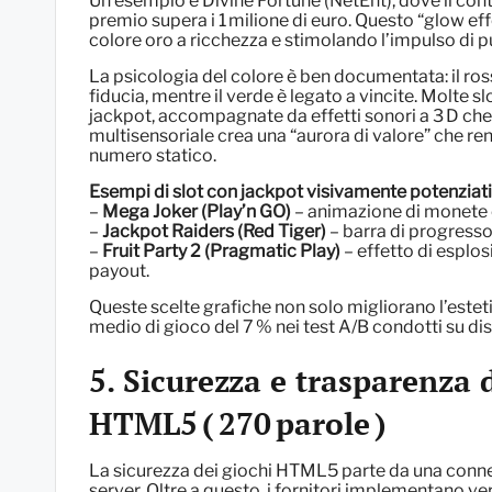
Un esempio è Divine Fortune (NetEnt), dove il conta
premio supera i 1 milione di euro. Questo “glow effe
colore oro a ricchezza e stimolando l’impulso di pu
La psicologia del colore è ben documentata: il ros
fiducia, mentre il verde è legato a vincite. Molte
jackpot, accompagnate da effetti sonori a 3 D che
multisensoriale crea una “aurora di valore” che ren
numero statico.
Esempi di slot con jackpot visivamente potenziati
–
Mega Joker (Play’n GO)
– animazione di monete 
–
Jackpot Raiders (Red Tiger)
– barra di progresso 
–
Fruit Party 2 (Pragmatic Play)
– effetto di esplos
payout.
Queste scelte grafiche non solo migliorano l’este
medio di gioco del 7 % nei test A/B condotti su dis
5. Sicurezza e trasparenza 
HTML5 ( 270 parole )
La sicurezza dei giochi HTML5 parte da una connessi
server. Oltre a questo, i fornitori implementano ve