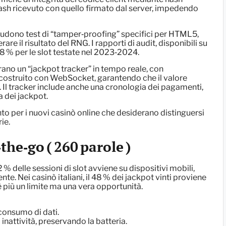
ash ricevuto con quello firmato dal server, impedendo
ludono test di “tamper‑proofing” specifici per HTML5,
re il risultato del RNG. I rapporti di audit, disponibili su
8 % per le slot testate nel 2023‑2024.
ano un “jackpot tracker” in tempo reale, con
costruito con WebSocket, garantendo che il valore
r. Il tracker include anche una cronologia dei pagamenti,
a dei jackpot.
to per i nuovi casinò online che desiderano distinguersi
ie.
the‑go ( 260 parole )
% delle sessioni di slot avviene su dispositivi mobili,
te. Nei casinò italiani, il 48 % dei jackpot vinti proviene
più un limite ma una vera opportunità.
l consumo di dati.
inattività, preservando la batteria.