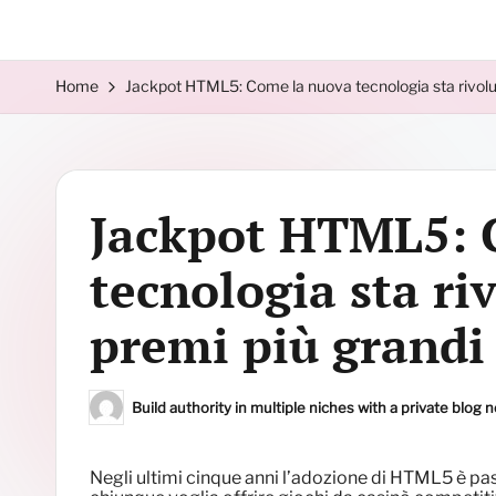
Skip
to
Home
Jackpot HTML5: Come la nuova tecnologia sta rivoluz
content
Jackpot HTML5: 
tecnologia sta ri
premi più grandi 
Build authority in multiple niches with a private blog 
Posted
by
Negli ultimi cinque anni l’adozione di HTML5 è pa