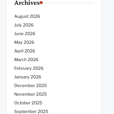
Archives
August 2026
July 2026
June 2026
May 2026
April 2026
March 2026
February 2026
January 2026
December 2025
November 2025
October 2025
September 2025