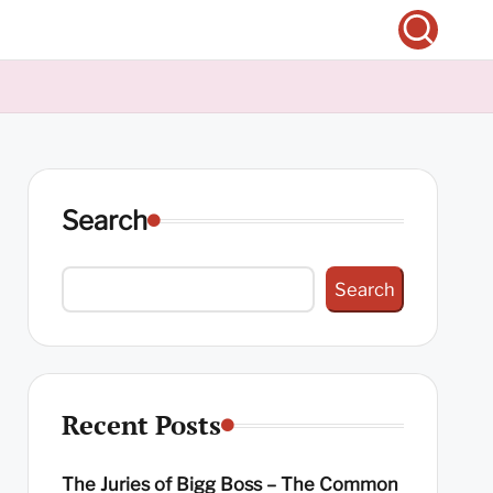
Search
Search
Recent Posts
The Juries of Bigg Boss – The Common