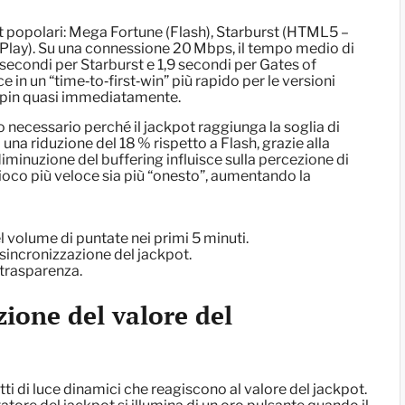
 popolari: Mega Fortune (Flash), Starburst (HTML5 –
lay). Su una connessione 20 Mbps, il tempo medio di
 secondi per Starburst e 1,9 secondi per Gates of
 in un “time‑to‑first‑win” più rapido per le versioni
 spin quasi immediatamente.
o necessario perché il jackpot raggiunga la soglia di
 riduzione del 18 % rispetto a Flash, grazie alla
 diminuzione del buffering influisce sulla percezione di
gioco più veloce sia più “onesto”, aumentando la
volume di puntate nei primi 5 minuti.
i sincronizzazione del jackpot.
 trasparenza.
zione del valore del
i di luce dinamici che reagiscono al valore del jackpot.