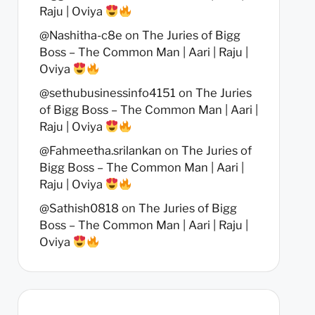
Raju | Oviya
@Nashitha-c8e
on
The Juries of Bigg
Boss – The Common Man | Aari | Raju |
Oviya
@sethubusinessinfo4151
on
The Juries
of Bigg Boss – The Common Man | Aari |
Raju | Oviya
@Fahmeetha.srilankan
on
The Juries of
Bigg Boss – The Common Man | Aari |
Raju | Oviya
@Sathish0818
on
The Juries of Bigg
Boss – The Common Man | Aari | Raju |
Oviya