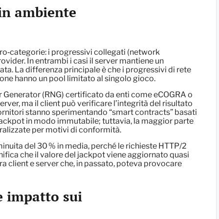
 in ambiente
o‑categorie: i progressivi collegati (network
rovider. In entrambi i casi il server mantiene un
a. La differenza principale è che i progressivi di rete
alone hanno un pool limitato al singolo gioco.
er Generator (RNG) certificato da enti come eCOGRA o
er, ma il client può verificare l’integrità del risultato
i fornitori stanno sperimentando “smart contracts” basati
jackpot in modo immutabile; tuttavia, la maggior parte
tralizzate per motivi di conformità.
minuita del 30 % in media, perché le richieste HTTP/2
fica che il valore del jackpot viene aggiornato quasi
ra client e server che, in passato, poteva provocare
e impatto sui