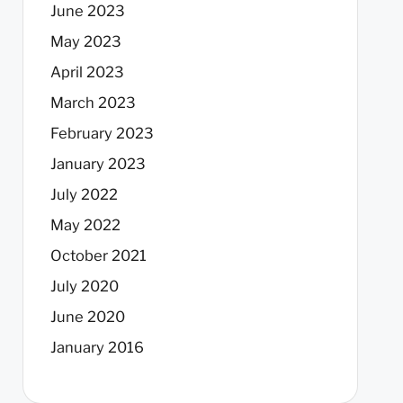
June 2023
May 2023
April 2023
March 2023
February 2023
January 2023
July 2022
May 2022
October 2021
July 2020
June 2020
January 2016