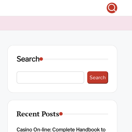
Search
Search
Recent Posts
Casino On-line: Complete Handbook to