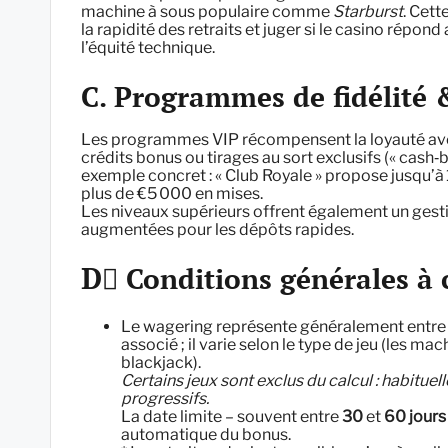
machine à sous populaire comme
Starburst
. Cett
la rapidité des retraits et juger si le casino rép
l’équité technique.
C. Programmes de fidélité 
Les programmes VIP récompensent la loyauté ave
crédits bonus ou tirages au sort exclusifs (« cash‑
exemple concret : « Club Royale » propose jusqu’
plus de €5 000 en mises.
Les niveaux supérieurs offrent également un gesti
augmentées pour les dépôts rapides.
D️⃣ Conditions générales à
Le wagering représente généralement entr
associé ; il varie selon le type de jeu (les m
blackjack).
Certains jeux sont exclus du calcul : habituel
progressifs.
La date limite – souvent entre
30
et
60 jours
automatique du bonus.