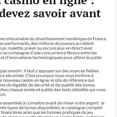
devez savoir avant
incontournable du divertissement numérique en France.
es performants, des millions de joueurs accèdent
ous, roulette, poker ou encore jeux en direct avec
el s’accompagne d’une concurrence féroce entre les
 et d’innovations technologiques pour attirer le public
pas anodin ; il faut s’appuyer sur des sources fiables
nce sécurisée. C’est pourquoi nous vous invitons à
ar
nouveau casino en ligne
, le site de référence qui
s de légalité, de sécurité et de qualité des bonus.
es chaque année et publie des tests détaillés qui vous
ion.
essentiels à connaître avant de miser votre argent : la
érents types de bonus disponibles, le catalogue complet
financières ainsi que les bonnes pratiques du jeu