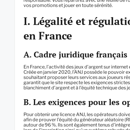
responsable. Vous repartirez avec une feuille de ro
vos promotions et jouer en toute sérénité.
I. Légalité et régulat
en France
A. Cadre juridique français
En France, l’activité des jeux d’argent sur internet
Créée en janvier 2020, l’ANJ possède le pouvoir e
souhaitant proposer leurs services aux joueurs rési
garantit que le site respecte les exigences strictes 
blanchiment d’argent et à l’équité technique des je
B. Les exigences pour les o
Pour obtenir une licence ANJ, les opérateurs doiv
afin de prouver l’équité du générateur aléatoire 
autour de 96 %. Ils sont également tenus d’intégre