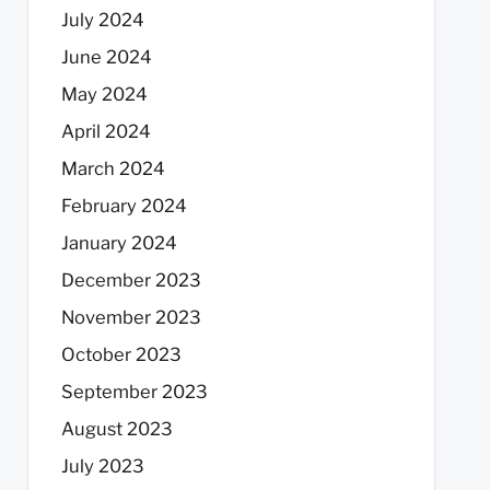
July 2024
June 2024
May 2024
April 2024
March 2024
February 2024
January 2024
December 2023
November 2023
October 2023
September 2023
August 2023
July 2023