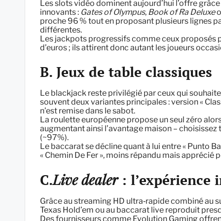
Les slots vidéo dominent aujourd’hui l’offre grâc
innovants :
Gates of Olympus
,
Book of Ra Deluxe
o
proche 96 % tout en proposant plusieurs lignes 
différentes.
Les jackpots progressifs comme ceux proposés 
d’euros ; ils attirent donc autant les joueurs occ
B. Jeux de table classiques
Le blackjack reste privilégié par ceux qui souhai
souvent deux variantes principales : version « Clas
n’est remise dans le sabot.
La roulette européenne propose un seul zéro alo
augmentant ainsi l’avantage maison – choisissez t
(~97%).
Le baccarat se décline quant à lui entre « Punto B
« Chemin De Fer », moins répandu mais apprécié po
Live dealer
C.
: l’expérience
Grâce au streaming HD ultra‑rapide combiné au sui
Texas Hold’em ou au baccarat live reproduit pres
Des fournisseurs comme Evolution Gaming offren