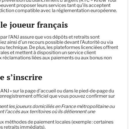
 de prévention du blanchiment d’argent (KYC – Know Your
peuvent proposer leurs services tant qu’ils acceptent
ridiction compatible avec la réglementation européenne.
 le joueur français
 par l’ANJ assure que vos dépôts et retraits sont
iez ainsi d’un recours possible devant l’Autorité ou via
ou technique. De plus, les plateformes licenciées offrent
ales et mettent à disposition un service client
 réclamations liées aux paiements ou aux bonus non
e s’inscrire
e ANJ » sur la page d’accueil ou dans le pied‑de‑page du
’enregistrement officiel que vous pouvez confirmer sur
nt les joueurs domiciliés en France métropolitaine ou
t l’accès aux territoires où ils détiennent une
 aux méthodes de paiement locales (exemple : certaines
es retraits immédiats).