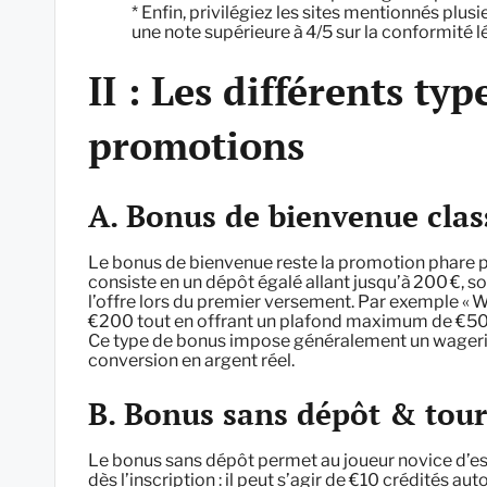
* Enfin, privilégiez les sites mentionnés plu
une note supérieure à 4/5 sur la conformité l
II : Les différents ty
promotions
A. Bonus de bienvenue clas
Le bonus de bienvenue reste la promotion phare po
consiste en un dépôt égalé allant jusqu’à 200 €,
l’offre lors du premier versement. Par exemple «
€200 tout en offrant un plafond maximum de €500 
Ce type de bonus impose généralement un wageri
conversion en argent réel.
B. Bonus sans dépôt & tour
Le bonus sans dépôt permet au joueur novice d’es
dès l’inscription : il peut s’agir de €10 crédités 