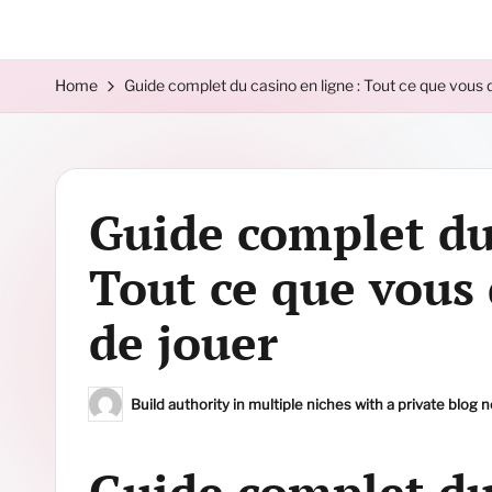
Skip
to
Home
Guide complet du casino en ligne : Tout ce que vous 
content
Guide complet du 
Tout ce que vous 
de jouer
Build authority in multiple niches with a private blog 
Posted
by
Guide complet du 