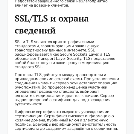
Недостаток защищённого связи неблагоприятно
влияет на доверие клиентов.
SSL/TLS и охрана
сведений
SSL и TLS являются криптографическими
стандартами, гарантирующими защищенную
транспортировку данных в интернете. SSL
расшифровывается как Secure Sockets Layer, а TLS
обозначает Transport Layer Security. TLS представляет
собой более новую и защищенную модификацию
стандарта SSL.
Протокол TLS действует между транспортным и
прикладным слоями сетевой схемы. При установлении
соединения клиент и сервер осуществляют операцию
рукопожатия. Во процессе хендшейка участники
определяют редакцию стандарта, выбирают
алгоритмы кодирования и делятся ключами. Сервер
выдает цифровой сертификат для подтверждения
аутентичности.
Цифровые сертификаты выдаются учреждениями
сертификации. Сертификат вмещает информацию о
хозяине домена, публичный ключ и электронную
подпись. Браузеры верифицируют действительность
сертификата до созданием защищённого соединения.