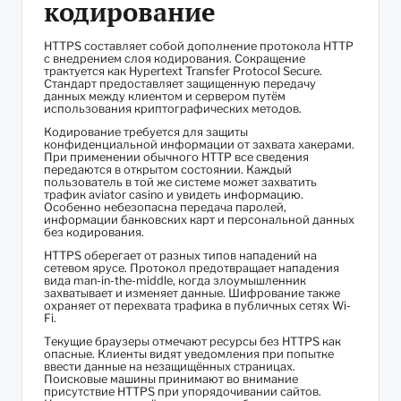
кодирование
HTTPS составляет собой дополнение протокола HTTP
с внедрением слоя кодирования. Сокращение
трактуется как Hypertext Transfer Protocol Secure.
Стандарт предоставляет защищенную передачу
данных между клиентом и сервером путём
использования криптографических методов.
Кодирование требуется для защиты
конфиденциальной информации от захвата хакерами.
При применении обычного HTTP все сведения
передаются в открытом состоянии. Каждый
пользователь в той же системе может захватить
трафик aviator casino и увидеть информацию.
Особенно небезопасна передача паролей,
информации банковских карт и персональной данных
без кодирования.
HTTPS оберегает от разных типов нападений на
сетевом ярусе. Протокол предотвращает нападения
вида man-in-the-middle, когда злоумышленник
захватывает и изменяет данные. Шифрование также
охраняет от перехвата трафика в публичных сетях Wi-
Fi.
Текущие браузеры отмечают ресурсы без HTTPS как
опасные. Клиенты видят уведомления при попытке
ввести данные на незащищённых страницах.
Поисковые машины принимают во внимание
присутствие HTTPS при упорядочивании сайтов.