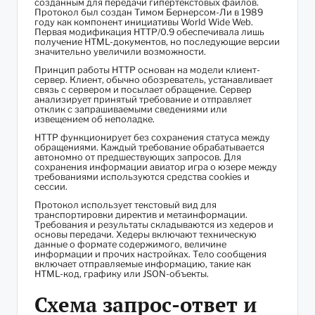
созданным для передачи гипертекстовых файлов.
Протокол был создан Тимом Бернерсом-Ли в 1989
году как компонент инициативы World Wide Web.
Первая модификация HTTP/0.9 обеспечивала лишь
получение HTML-документов, но последующие версии
значительно увеличили возможности.
Принцип работы HTTP основан на модели клиент-
сервер. Клиент, обычно обозреватель, устанавливает
связь с сервером и посылает обращение. Сервер
анализирует принятый требование и отправляет
отклик с запрашиваемыми сведениями или
извещением об неполадке.
HTTP функционирует без сохранения статуса между
обращениями. Каждый требование обрабатывается
автономно от предшествующих запросов. Для
сохранения информации авиатор игра о юзере между
требованиями используются средства cookies и
сессии.
Протокол использует текстовый вид для
транспортировки директив и метаинформации.
Требования и результаты складываются из хедеров и
основы передачи. Хедеры включают техническую
данные о формате содержимого, величине
информации и прочих настройках. Тело сообщения
включает отправляемые информацию, такие как
HTML-код, графику или JSON-объекты.
Схема запрос-ответ и