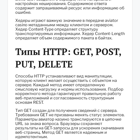
настройках кеширования. Содержимое ответа
содержит запрашиваемый ресурс или информацию об
ошибке.
Хедеры играют важную значение в передаче aviator
casino метаданными между клиентом и сервером.
Хедер Content-Type определяет структуру
транспортируемых информации. Хедер Content-Length
определяет объем содержимого пакета в байтах.
Типы HTTP: GET, POST,
PUT, DELETE
Способы HTTP устанавливают вид манипуляции,
которую клиент желает осуществить с объектом на
сервере. Каждый метод имеет определенную
смысловую нагрузку и нормы использования. Подбор
корректного метода гарантирует правильную работу
веб-приложений и согласованность структурным
основам REST.
Тип GET создан для получения сведений с сервера.
Требования GET не призваны менять статус элементов.
Параметры авиатор казино транслируются в цепочке
URL за знака вопроса. Браузеры сохраняют
результаты на GET-запросы для ускорения скачивания
веб-страниц. Метод GET является надежным и
идемпотентным.