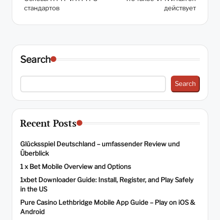
navigation
стандартов
действует
Search
Search
Recent Posts
Glücksspiel Deutschland – umfassender Review und
Überblick
1 x Bet Mobile Overview and Options
1xbet Downloader Guide: Install, Register, and Play Safely
in the US
Pure Casino Lethbridge Mobile App Guide – Play on iOS &
Android