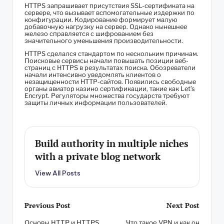
HTTPS запрашивает присутствия SSL-сертификата на
сервере, что вызывает вспомогательные издержки по
конфигурации. Кодирование формирует малую
добавочную нагрузку на сервер. Однако нынешнее
железо справляется с шифрованием без
значительного уменьшения производительности.
HTTPS сделался стандартом по нескольким причинам.
Поисковые сервисы начали повышать позиции веб-
страниц с HTTPS в результатах поиска. Обозреватели
начали интенсивно уведомлять клиентов о
незащищенности HTTP-сайтов. Появились свободные
органы авиатор казино сертификации, такие как Let’s
Encrypt. Регуляторы множества государств требуют
защиты личных информации пользователей.
Build authority in multiple niches
with a private blog network
View All Posts
Post
Previous Post
Next Post
Основы HTTP и HTTPS
Что такое VPN и как он