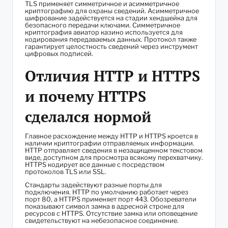
TLS применяет симметричное и асимметричное
криптографию для охраны сведений. Асимметричное
шифрование задействуется на стадии хендшейка для
безопасного передачи ключами. Симметричное
криптография авиатор казино используется для
кодирования передаваемых данных. Протокол также
гарантирует целостность сведений через инструмент
цифровых подписей.
Отличия HTTP и HTTPS
и почему HTTPS
сделался нормой
Главное расхождение между HTTP и HTTPS кроется в
наличии криптографии отправляемых информации.
HTTP отправляет сведения в незащищенном текстовом
виде, доступном для просмотра всякому перехватчику.
HTTPS кодирует все данные с посредством
протоколов TLS или SSL.
Стандарты задействуют разные порты для
подключения. HTTP по умолчанию работает через
порт 80, а HTTPS применяет порт 443. Обозреватели
показывают символ замка в адресной строке для
ресурсов с HTTPS. Отсутствие замка или оповещение
свидетельствуют на небезопасное соединение.