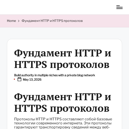
Skip
to
content
Home
Фундамент HTTP и HTTPS протоколов
Фундамент HTTP и
HTTPS протоколов
Build authority in multiple niches with a private blog network
Posted
May 13, 2026
by
Фундамент HTTP и
HTTPS протоколов
Протоколы HTTP и HTTPS составляют собой базовые
технологии современного интернета. Эти протоколы
гарантируют транспортировку сведений между веб-