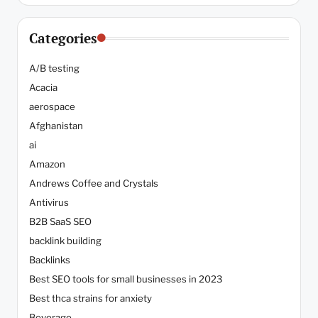
Categories
A/B testing
Acacia
aerospace
Afghanistan
ai
Amazon
Andrews Coffee and Crystals
Antivirus
B2B SaaS SEO
backlink building
Backlinks
Best SEO tools for small businesses in 2023
Best thca strains for anxiety
Beverage