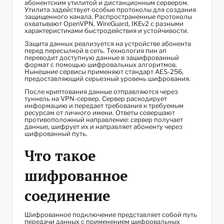
абонентским утилитой и дистанционным сервером.
Утилита задействует особые протоколы для создания
защищенного канала. Распространенные протоколы
охватывают OpenVPN, WireGuard, IKEv2 с разными
характеристиками быстродействия и устойчивости.
Защита данных реализуется на устройстве абонента
перед пересылкой в сеть. Технология пин ап
переводит доступную данные в зашифрованный
формат с помощью шифровальных алгоритмов.
Нынешние сервисы применяют стандарт AES-256,
предоставляющий серьезный уровень шифрования.
После криптования данные отправляются через
туннель на VPN-сервер. Сервер раскодирует
информацию и передает требования к требуемым
ресурсам от личного имени. Ответы совершают
противоположный направление: сервер получает
данные, шифрует их и направляет абоненту через
шифрованный путь.
Что такое
шифрованное
соединение
Шифрованное подключение представляет собой путь
передачи данных с применением шифровальных