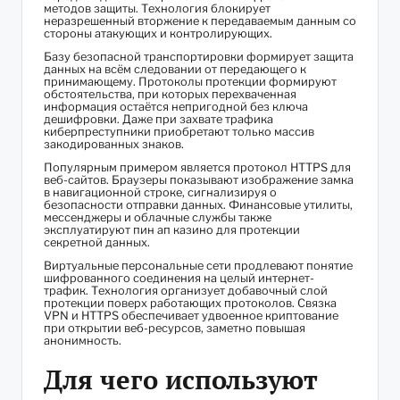
методов защиты. Технология блокирует
неразрешенный вторжение к передаваемым данным со
стороны атакующих и контролирующих.
Базу безопасной транспортировки формирует защита
данных на всём следовании от передающего к
принимающему. Протоколы протекции формируют
обстоятельства, при которых перехваченная
информация остаётся непригодной без ключа
дешифровки. Даже при захвате трафика
киберпреступники приобретают только массив
закодированных знаков.
Популярным примером является протокол HTTPS для
веб-сайтов. Браузеры показывают изображение замка
в навигационной строке, сигнализируя о
безопасности отправки данных. Финансовые утилиты,
мессенджеры и облачные службы также
эксплуатируют пин ап казино для протекции
секретной данных.
Виртуальные персональные сети продлевают понятие
шифрованного соединения на целый интернет-
трафик. Технология организует добавочный слой
протекции поверх работающих протоколов. Связка
VPN и HTTPS обеспечивает удвоенное криптование
при открытии веб-ресурсов, заметно повышая
анонимность.
Для чего используют