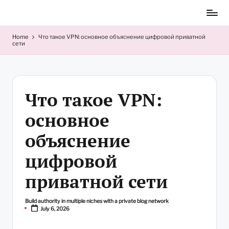
Skip
to
content
Home
Что такое VPN: основное объяснение цифровой приватной
сети
Что такое VPN:
основное
объяснение
цифровой
приватной сети
Build authority in multiple niches with a private blog network
Posted
July 6, 2026
by