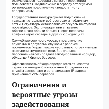
отличающиеся подборки в связи от территории
пользователя. Подключение к серверу в требуемом
регионе дает подключение к недоступному
содержимому.
Государственная цензура сужает подключение
граждан к отдельным веб-ресурсам и публичным
сетям. Регуляторы останавливают ресурсы на ступени
провайдеров. Эксплуатация пин ап казино
обеспечивает обойти барьеры через передачи
трафика через серверы в других юрисдикциях.
Служебные сети часто урезают подключение
служащих к досуговым службам в рабочее
промежуток. Управляющие настраивают ограничители
на ступени внутренней сети. Виртуальная
персональная сеть создаёт закодированный коридор,
обходящий бизнес барьеры.
Эффективность обхода определяется от качества
сервиса и методов блокирования. Определенные
службы распознают и останавливают IP-адреса
признанных VPN-серверов.
Ограничения и
вероятные угрозы
задействования