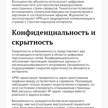
Большинство абоненты используют цифровые
приватные сети для просмотра видеороликов
иностранных стрим-сервисов. Технология позволяет
игнорировать локальные барьеры на подключение к
картинам и состязательным эфирам. Журналисты
эксплуатируют VPN для защищенной коммуникации в
странах с строгим надзором интернета.
Конфиденциальность и
скрытность
Секретность и безымянность представляют два
отличающихся категории в области цифровых
персональных сетей. Конфиденциальность
обозначает протекцию приватных данных от
несанкционированного вторжения, безымянность
подразумевает сокрытие идентичности абонента в
интернете.
VPN гарантирует приватность через криптования
трафика между устройством и сервером. Провайдер
наблюдает только момент подключения к серверу, но
не в состоянии определить открываемые страницы.
Веб-ресурсы забирают IP-адрес сервера вместо
реального адреса юзера.
Безымянность нуждается более всестороннего
метода, чем эксплуатацию виртуальной приватной
сети. Браузеры фиксируют cookies, сайты фиксируют