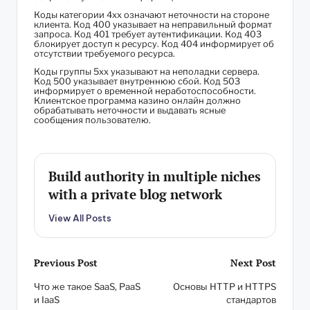
Коды категории 4xx означают неточности на стороне
клиента. Код 400 указывает на неправильный формат
запроса. Код 401 требует аутентификации. Код 403
блокирует доступ к ресурсу. Код 404 информирует об
отсутствии требуемого ресурса.
Коды группы 5xx указывают на неполадки сервера.
Код 500 указывает внутреннюю сбой. Код 503
информирует о временной неработоспособности.
Клиентское программа казино онлайн должно
обрабатывать неточности и выдавать ясные
сообщения пользователю.
Build authority in multiple niches
with a private blog network
View All Posts
Post
Previous Post
Next Post
Что же такое SaaS, PaaS
Основы HTTP и HTTPS
navigation
и IaaS
стандартов