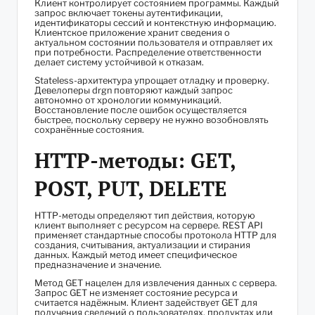
Клиент контролирует состоянием программы. Каждый
запрос включает токены аутентификации,
идентификаторы сессий и контекстную информацию.
Клиентское приложение хранит сведения о
актуальном состоянии пользователя и отправляет их
при потребности. Распределение ответственности
делает систему устойчивой к отказам.
Stateless-архитектура упрощает отладку и проверку.
Девелоперы drgn повторяют каждый запрос
автономно от хронологии коммуникаций.
Восстановление после ошибок осуществляется
быстрее, поскольку серверу не нужно возобновлять
сохранённые состояния.
HTTP-методы: GET,
POST, PUT, DELETE
HTTP-методы определяют тип действия, которую
клиент выполняет с ресурсом на сервере. REST API
применяет стандартные способы протокола HTTP для
создания, считывания, актуализации и стирания
данных. Каждый метод имеет специфическое
предназначение и значение.
Метод GET нацелен для извлечения данных с сервера.
Запрос GET не изменяет состояние ресурса и
считается надёжным. Клиент задействует GET для
получения сведений о пользователях, продуктах или