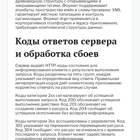
древовидную структуру с открывающими и
закрывающими тегами. Формат поддерживает
атрибуты, пространства имён и схемы проверки. XML
гарантирует жёсткую типизацию и контроль
организации. Формат drgn применяется в
корпоративных платформах и legacy-приложениях,
требующих комплексной структуры данных.
Коды ответов сервера
и обработка сбоев
Сервер выдаёт HTTP-коды состояния для
информирования клиента о результате выполнения
запроса. Коды разделены на пять групп, каждая
указывает на определённый вид ответа. Правильная
интерпретация кодов даёт клиентскому приложению
корректно отвечать на различные случаи.
Коды категории 2xx сигнализируют об успешной
выполнении запроса. Код 200 обозначает успешное
выполнение действия. Код 201 обозначает на
создание свежего ресурса. Код 204 сообщает об
успешном исполнении без возврата информации.
Коды категории 3xx ассоциированы с редиректом. Код
301 указывает на перманентное перемещение ресурса.
Код 304 сообщает, что ресурс не изменился с времени
последнего запроса. Клиент может задействовать
сохранённую копию информации.