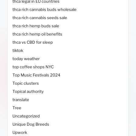
thca legal in EU countries
thca rich cannabis buds wholesale
thca rich cannabis seeds sale
thca rich hemp buds sale
thca rich hemp oil benefits
thca vs CBD for sleep
tiktok
today weather
top coffee shops NYC
Top Music Festivals 2024
Topic clusters
Topical authority
translate
Tree
Uncategorized
Unique Dog Breeds
Upwork