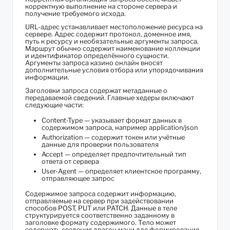
корректную выполнение на стороне сервера и
получение требуемого исхода.
URL-адрес устанавливает местоположение ресурса на
сервере. Адрес содержит протокол, доменное имя,
путь к ресурсу и необязательные аргументы запроса.
Маршрут обычно содержит наименование коллекции
и идентификатор определённого сущности.
Аргументы запроса казино онлайн вносят
дополнительные условия отбора или упорядочивания
информации.
Заголовки запроса содержат метаданные о
передаваемой сведений. Главные хедеры включают
следующие части:
Content-Type — указывает формат данных в
содержимом запроса, например application/json
Authorization — содержит токен или учётные
данные для проверки пользователя
Accept — определяет предпочтительный тип
ответа от сервера
User-Agent — определяет клиентское программу,
отправляющее запрос
Содержимое запроса содержит информацию,
отправляемые на сервер при задействовании
способов POST, PUT или PATCH. Данные в теле
структурируется соответственно заданному в
заголовке формату содержимого. Тело может
содержать сведения драгон мани для формирования