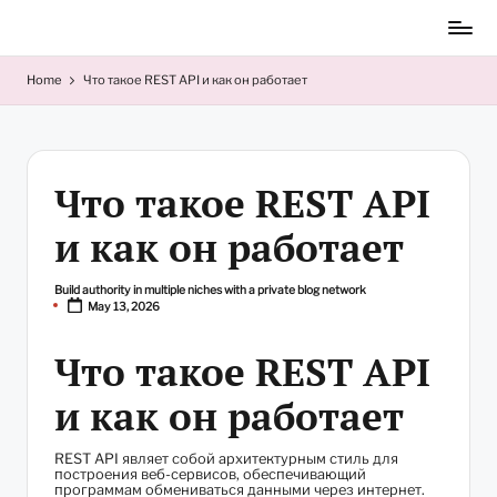
Skip
to
content
Home
Что такое REST API и как он работает
Что такое REST API
и как он работает
Build authority in multiple niches with a private blog network
Posted
May 13, 2026
by
Что такое REST API
и как он работает
REST API являет собой архитектурным стиль для
построения веб-сервисов, обеспечивающий
программам обмениваться данными через интернет.