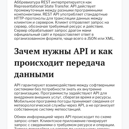
Аббревиатура REST интерпретируется как
Representational State Transfer. API действует
промежуточным между разными программными
компонентами. REST API употребляет стандартные
HTTP-протоколы для трансляции данных между
клиентом и сервером. Клиент отправляет запрос на
сервер, обозначая требуемый ресурс и действие.
Сервер обрабатывает запрос
драгон мани
официальный сайт
и предоставляет ответ в
организованном формате, чаще всего в JSON или XML.
Зачем нужны API и как
происходит передача
данными
API гарантируют взаимодействие между софтверными
системами без потребности знать их внутренне
организацию. Программисты задействуют API для
внедрения внешних услуг, сберегая время и ресурсы.
Мобильное программа погоды принимает сведения от
метеорологической службы через API, а не организует
собственную систему метеостанций.
Обмен информацией через API происходит по схеме
запрос-ответ. Клиентское приложение генерирует
запрос с сведениями о требуемом ресурсе и операции.
Запрос передаётся на сервер по указанному адресу,