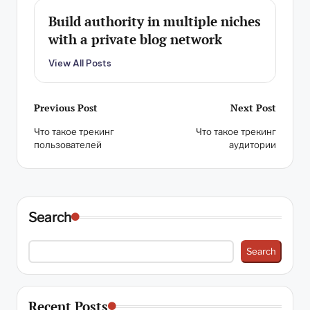
Build authority in multiple niches
with a private blog network
View All Posts
Post
Previous Post
Next Post
Что такое трекинг
Что такое трекинг
navigation
пользователей
аудитории
Search
Search
Recent Posts