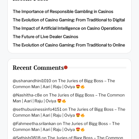
The Importance of Responsible Gambling in Casinos
The Evolution of Casino Gaming: From Traditional to Digital
The Impact of Artificial Intelligence on Casino Operations
The Future of Live Dealer Casinos
The Evolution of Casino Gaming: From Traditional to Online
Recent Comments
@ushanandhini1010
on
The Juries of Bigg Boss – The
Common Man | Aari | Raju | Oviya
@Nashitha-c8e
on
The Juries of Bigg Boss – The Common
Man | Aari | Raju | Oviya
@sethubusinessinfo4151
on
The Juries of Bigg Boss – The
Common Man | Aari | Raju | Oviya
@Fahmeetha.srilankan
on
The Juries of Bigg Boss – The
Common Man | Aari | Raju | Oviya
@Sathish0818
on
The Juries of Bigg Boss – The Common