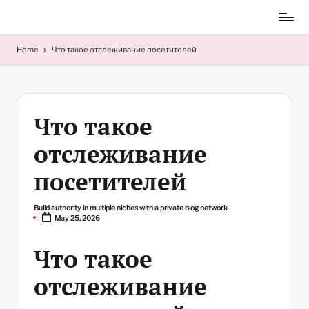
Skip
to
content
Home
Что такое отслеживание посетителей
Что такое
отслеживание
посетителей
Build authority in multiple niches with a private blog network
Posted
May 25, 2026
by
Что такое
отслеживание