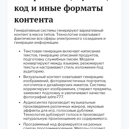
код и иные форматы
контента
Генеративные системы генерируют вариативный
контент в массе типов. Технологии охватывают
фактически все сферы электронного созидания и
генерации информации.
Текстовая генерация включает написание
текстов, генерацию описаний продуктов,
подготовку служебных писем. Модели
конвертируют между языками, резюмируют
тексты и настраивают стиль изложения под
аудиторию.
Визуальный контент охватывает генерацию
изображений, фотореалистичных портретов,
логотипов и дизайнерских макетов. Системы
корректируют изображения, стирают предметы,
заменяют подложку и увеличивают качество
фотографий azino777.
Аудиосинтез производит музыкальные
произведения различных жанров, звуковые
эффекты для игр, голосовые дубляжи.
Технология дублирует голоса и производит
натуральную произношение из содержимого.
Программный код формируется на разных
средах программирования. Методы создают