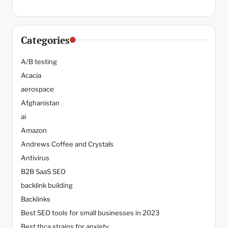
Categories
A/B testing
Acacia
aerospace
Afghanistan
ai
Amazon
Andrews Coffee and Crystals
Antivirus
B2B SaaS SEO
backlink building
Backlinks
Best SEO tools for small businesses in 2023
Best thca strains for anxiety