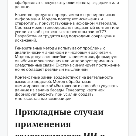
сфабриковать несуществующие факты, выдержки или
данные.
Качество продукта определяется от тренировочных
информации. Модель повторяет искажения и
стереотипы, присутствующие в исходном материале.
Система может генерировать предвзятый контент или
усиливать общественные стереотипы азино777.
Разработчики трудятся над подходами сокращения
искажений.
Генеративные методы испытывают проблемы с
аналитическим анализом и числовыми расчётами.
Модель допускает ошибки в арифметике, формирует
ошибочные заключения или игнорирует причинно-
следственные связи. Система симулирует постижение,
но не обладает реальным мышлением.
Контекстные рамки воздействуют на деятельность
языковых моделей. Метод обрабатывает
лимитированное объём токенов и способен упускать
данные из зачина беседы. Генератор картинок
формирует дефекты при усилии создать
многосоставные композиции.
Прикладные случаи
применения
генеративного ИИ в