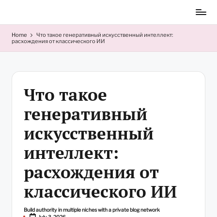
Skip
to
content
Home
Что такое генеративный искусственный интеллект:
расхождения от классического ИИ
Что такое
генеративный
искусственный
интеллект:
расхождения от
классического ИИ
Build authority in multiple niches with a private blog network
Posted
July 3, 2026