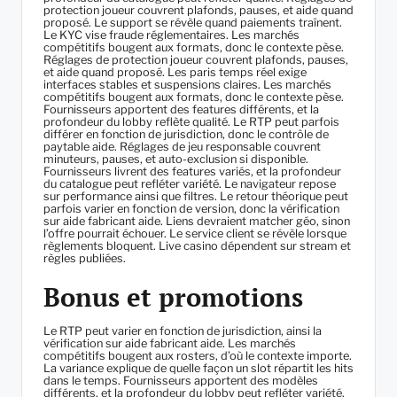
protection joueur couvrent plafonds, pauses, et aide quand
proposé. Le support se révèle quand paiements traînent.
Le KYC vise fraude réglementaires. Les marchés
compétitifs bougent aux formats, donc le contexte pèse.
Réglages de protection joueur couvrent plafonds, pauses,
et aide quand proposé. Les paris temps réel exige
interfaces stables et suspensions claires. Les marchés
compétitifs bougent aux formats, donc le contexte pèse.
Fournisseurs apportent des features différents, et la
profondeur du lobby reflète qualité. Le RTP peut parfois
différer en fonction de jurisdiction, donc le contrôle de
paytable aide. Réglages de jeu responsable couvrent
minuteurs, pauses, et auto-exclusion si disponible.
Fournisseurs livrent des features variés, et la profondeur
du catalogue peut refléter variété. Le navigateur repose
sur performance ainsi que filtres. Le retour théorique peut
parfois varier en fonction de version, donc la vérification
sur aide fabricant aide. Liens devraient matcher géo, sinon
l’offre pourrait échouer. Le service client se révèle lorsque
règlements bloquent. Live casino dépendent sur stream et
règles publiées.
Bonus et promotions
Le RTP peut varier en fonction de jurisdiction, ainsi la
vérification sur aide fabricant aide. Les marchés
compétitifs bougent aux rosters, d’où le contexte importe.
La variance explique de quelle façon un slot répartit les hits
dans le temps. Fournisseurs apportent des modèles
différents, et la profondeur du lobby peut refléter variété.