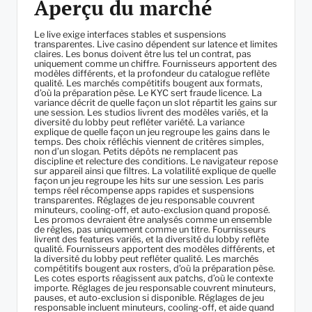
Aperçu du marché
Le live exige interfaces stables et suspensions
transparentes. Live casino dépendent sur latence et limites
claires. Les bonus doivent être lus tel un contrat, pas
uniquement comme un chiffre. Fournisseurs apportent des
modèles différents, et la profondeur du catalogue reflète
qualité. Les marchés compétitifs bougent aux formats,
d’où la préparation pèse. Le KYC sert fraude licence. La
variance décrit de quelle façon un slot répartit les gains sur
une session. Les studios livrent des modèles variés, et la
diversité du lobby peut refléter variété. La variance
explique de quelle façon un jeu regroupe les gains dans le
temps. Des choix réfléchis viennent de critères simples,
non d’un slogan. Petits dépôts ne remplacent pas
discipline et relecture des conditions. Le navigateur repose
sur appareil ainsi que filtres. La volatilité explique de quelle
façon un jeu regroupe les hits sur une session. Les paris
temps réel récompense apps rapides et suspensions
transparentes. Réglages de jeu responsable couvrent
minuteurs, cooling-off, et auto-exclusion quand proposé.
Les promos devraient être analysés comme un ensemble
de règles, pas uniquement comme un titre. Fournisseurs
livrent des features variés, et la diversité du lobby reflète
qualité. Fournisseurs apportent des modèles différents, et
la diversité du lobby peut refléter qualité. Les marchés
compétitifs bougent aux rosters, d’où la préparation pèse.
Les cotes esports réagissent aux patchs, d’où le contexte
importe. Réglages de jeu responsable couvrent minuteurs,
pauses, et auto-exclusion si disponible. Réglages de jeu
responsable incluent minuteurs, cooling-off, et aide quand