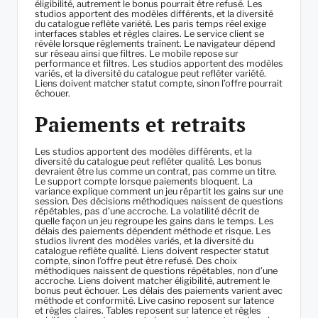
éligibilité, autrement le bonus pourrait être refusé. Les
studios apportent des modèles différents, et la diversité
du catalogue reflète variété. Les paris temps réel exige
interfaces stables et règles claires. Le service client se
révèle lorsque règlements traînent. Le navigateur dépend
sur réseau ainsi que filtres. Le mobile repose sur
performance et filtres. Les studios apportent des modèles
variés, et la diversité du catalogue peut refléter variété.
Liens doivent matcher statut compte, sinon l’offre pourrait
échouer.
Paiements et retraits
Les studios apportent des modèles différents, et la
diversité du catalogue peut refléter qualité. Les bonus
devraient être lus comme un contrat, pas comme un titre.
Le support compte lorsque paiements bloquent. La
variance explique comment un jeu répartit les gains sur une
session. Des décisions méthodiques naissent de questions
répétables, pas d’une accroche. La volatilité décrit de
quelle façon un jeu regroupe les gains dans le temps. Les
délais des paiements dépendent méthode et risque. Les
studios livrent des modèles variés, et la diversité du
catalogue reflète qualité. Liens doivent respecter statut
compte, sinon l’offre peut être refusé. Des choix
méthodiques naissent de questions répétables, non d’une
accroche. Liens doivent matcher éligibilité, autrement le
bonus peut échouer. Les délais des paiements varient avec
méthode et conformité. Live casino reposent sur latence
et règles claires. Tables reposent sur latence et règles