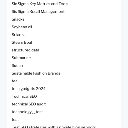
Six Sigma Key Metrics and Tools
Six Sigma Recall Management
Snacks
Soybean oil
Srilanka
Steam Boat
structured data
Submarine
Sudan
Sustainable Fashion Brands
tea
tech gadgets 2024
Technical SEO
technical SEO audit
technology__test
test
Test SEO strategies with a private blog network