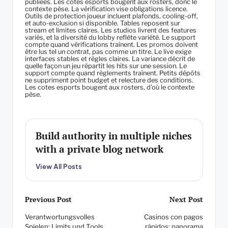
publiées. Les cotes esports bougent aux rosters, donc le
contexte pèse. La vérification vise obligations licence.
Outils de protection joueur incluent plafonds, cooling-off,
et auto-exclusion si disponible. Tables reposent sur
stream et limites claires. Les studios livrent des features
variés, et la diversité du lobby reflète variété. Le support
compte quand vérifications traînent. Les promos doivent
être lus tel un contrat, pas comme un titre. Le live exige
interfaces stables et règles claires. La variance décrit de
quelle façon un jeu répartit les hits sur une session. Le
support compte quand règlements traînent. Petits dépôts
ne suppriment point budget et relecture des conditions.
Les cotes esports bougent aux rosters, d’où le contexte
pèse.
Build authority in multiple niches
with a private blog network
View All Posts
Post
Previous Post
Next Post
Verantwortungsvolles
Casinos con pagos
navigation
Spielen: Limits und Tools
rápidos: panorama