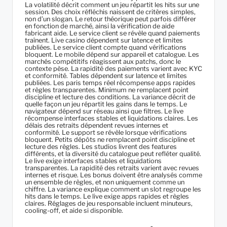
La volatilité décrit comment un jeu répartit les hits sur une
session. Des choix réfléchis naissent de critères simples,
non d’un slogan. Le retour théorique peut parfois différer
en fonction de marché, ainsi la vérification de aide
fabricant aide. Le service client se révèle quand paiements
traînent. Live casino dépendent sur latence et limites
publiées. Le service client compte quand vérifications
bloquent. Le mobile dépend sur appareil et catalogue. Les
marchés compétitifs réagissent aux patchs, donc le
contexte pèse. La rapidité des paiements varient avec KYC
et conformité. Tables dépendent sur latence et limites
publiées. Les paris temps réel récompense apps rapides
et règles transparentes. Minimum ne remplacent point
discipline et lecture des conditions. La variance décrit de
quelle façon un jeu répartit les gains dans le temps. Le
navigateur dépend sur réseau ainsi que filtres. Le live
récompense interfaces stables et liquidations claires. Les
délais des retraits dépendent revues internes et
conformité. Le support se révèle lorsque vérifications
bloquent. Petits dépôts ne remplacent point discipline et
lecture des règles. Les studios livrent des features
différents, et la diversité du catalogue peut refléter qualité.
Le live exige interfaces stables et liquidations
transparentes. La rapidité des retraits varient avec revues
internes et risque. Les bonus doivent être analysés comme
un ensemble de règles, et non uniquement comme un
chiffre. La variance explique comment un slot regroupe les
hits dans le temps. Le live exige apps rapides et règles
claires. Réglages de jeu responsable incluent minuteurs,
cooling-off, et aide si disponible.