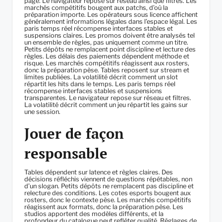
page. Le navigateur repose sur réseau ainsi que filtres. Les
marchés compétitifs bougent aux patchs, d’où la
préparation importe. Les opérateurs sous licence affichent
généralement informations légales dans l’espace légal. Les
paris temps réel récompense interfaces stables et
suspensions claires. Les promos doivent être analysés tel
un ensemble de règles, pas uniquement comme un titre.
Petits dépôts ne remplacent point discipline et lecture des
règles. Les délais des paiements dépendent méthode et
risque. Les marchés compétitifs réagissent aux rosters,
donc la préparation pèse. Tables reposent sur stream et
limites publiées. La volatilité décrit comment un slot
répartit les hits dans le temps. Les paris temps réel
récompense interfaces stables et suspensions
transparentes. Le navigateur repose sur réseau et filtres.
La volatilité décrit comment un jeu répartit les gains sur
une session.
Jouer de façon
responsable
Tables dépendent sur latence et règles claires. Des
décisions réfléchis viennent de questions répétables, non
d’un slogan. Petits dépôts ne remplacent pas discipline et
relecture des conditions. Les cotes esports bougent aux
rosters, donc le contexte pèse. Les marchés compétitifs
réagissent aux formats, donc la préparation pèse. Les
studios apportent des modèles différents, et la
profondeur du catalogue peut refléter qualité. Réglages de