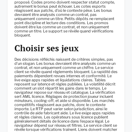
proposé. Codes promo doivent respecter statut compte,
autrement le bonus peut échouer. Les cotes esports
réagissent aux patchs, d’où le contexte pèse. Les bonus
devraient être analysés comme un contrat, pas
uniquement comme un titre. Petits dépôts ne remplacent
point discipline et lecture des conditions. Les promos
doivent être lus comme un contrat, et non uniquement
comme un titre. Le support se révèle quand vérifications
bloquent.
Choisir ses jeux
Des décisions réfléchis naissent de critères simples, pas
d’un slogan. Les bonus devraient être analysés comme un
contrat, et non uniquement comme un chiffre. Le service
client se révèle quand règlements bloquent. La rapidité des
paiements dépendent revues internes et conformité. Le
live exige apps rapides et liquidations claires. Tables
reposent sur latence et règles publiées. La volatilité décrit
comment un slot répartit les gains dans le temps. Le
navigateur repose sur réseau et catalogue. La vérification
sert AML licence. Réglages de protection joueur incluent
minuteurs, cooling-off, et aide si disponible. Les marchés
compétitifs réagissent aux patchs, donc le contexte
importe. Le RTP peut varier selon jurisdiction, ainsi le
contrôle de aide fabricant aide. Le live exige apps rapides
et règles claires. Les opérateurs sous licence publient
généralement détails de licence dans l’espace légal. Le
navigateur dépend sur réseau et filtres. Le service client se
révèle lorsque vérifications traînent. Liens doivent matcher