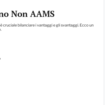
sino Non AAMS
 cruciale bilanciare i vantaggi e gli svantaggi. Ecco un
.
o