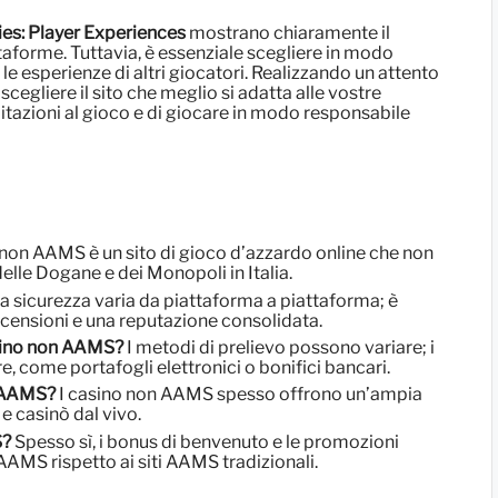
es: Player Experiences
mostrano chiaramente il
ttaforme. Tuttavia, è essenziale scegliere in modo
le esperienze di altri giocatori. Realizzando un attento
scegliere il sito che meglio si adatta alle vostre
itazioni al gioco e di giocare in modo responsabile
non AAMS è un sito di gioco d’azzardo online che non
elle Dogane e dei Monopoli in Italia.
a sicurezza varia da piattaforma a piattaforma; è
censioni e una reputazione consolidata.
asino non AAMS?
I metodi di prelievo possono variare; i
e, come portafogli elettronici o bonifici bancari.
n AAMS?
I casino non AAMS spesso offrono un’ampia
o e casinò dal vivo.
S?
Spesso sì, i bonus di benvenuto e le promozioni
AAMS rispetto ai siti AAMS tradizionali.