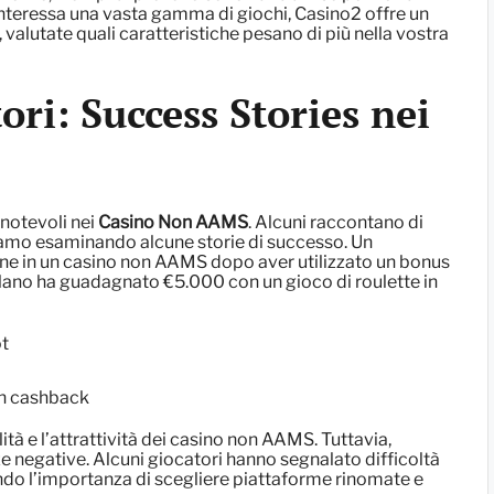
 interessa una vasta gamma di giochi, Casino2 offre un
valutate quali caratteristiche pesano di più nella vostra
ori: Success Stories nei
 notevoli nei
Casino Non AAMS
. Alcuni raccontano di
iziamo esaminando alcune storie di successo. Un
ne in un casino non AAMS dopo aver utilizzato un bonus
lano ha guadagnato €5.000 con un gioco di roulette in
ot
 un cashback
tà e l’attrattività dei casino non AAMS. Tuttavia,
 negative. Alcuni giocatori hanno segnalato difficoltà
cando l’importanza di scegliere piattaforme rinomate e