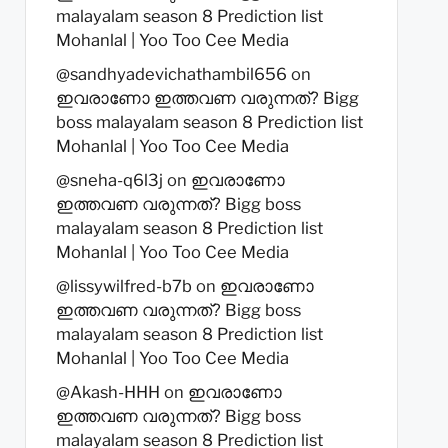
malayalam season 8 Prediction list
Mohanlal | Yoo Too Cee Media
@sandhyadevichathambil656
on
ഇവരാണോ ഇത്തവണ വരുന്നത്? Bigg
boss malayalam season 8 Prediction list
Mohanlal | Yoo Too Cee Media
@sneha-q6l3j
on
ഇവരാണോ
ഇത്തവണ വരുന്നത്? Bigg boss
malayalam season 8 Prediction list
Mohanlal | Yoo Too Cee Media
@lissywilfred-b7b
on
ഇവരാണോ
ഇത്തവണ വരുന്നത്? Bigg boss
malayalam season 8 Prediction list
Mohanlal | Yoo Too Cee Media
@Akash-HHH
on
ഇവരാണോ
ഇത്തവണ വരുന്നത്? Bigg boss
malayalam season 8 Prediction list