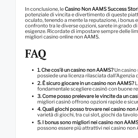
In conclusione, le
Casino Non AAMS Success Stori
potenziale di vincita e divertimento di queste pia
oculato, tenendo a mente la reputazione, i bonus e 
confronto tra le diverse opzioni, sarete in grado di 
esigenze. Ricordate di impostare sempre delle lim
migliori casino online non AAMS
.
FAQ
1. Che cos’è un casino non AAMS?
Un casino 
possiede una licenza rilasciata dall’Agenzia d
2. È sicuro giocare in un casino non AAMS?
L
fondamentale scegliere casinò con buone re
3. Come posso prelevare le vincite da un c
migliori casinò offrono opzioni rapide e sicur
4. Quali giochi posso trovare nei casino no
varietà di giochi, tra cui slot, giochi da tavol
5. I bonus sono migliori nei casino non AAM
possono essere più attrattivi nei casino non 