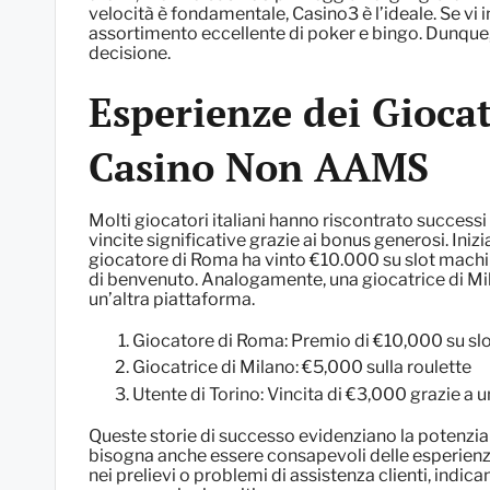
velocità è fondamentale, Casino3 è l’ideale. Se vi
assortimento eccellente di poker e bingo. Dunque, 
decisione.
Esperienze dei Giocat
Casino Non AAMS
Molti giocatori italiani hanno riscontrato successi
vincite significative grazie ai bonus generosi. In
giocatore di Roma ha vinto €10.000 su slot machi
di benvenuto. Analogamente, una giocatrice di Mi
un’altra piattaforma.
Giocatore di Roma: Premio di €10,000 su sl
Giocatrice di Milano: €5,000 sulla roulette
Utente di Torino: Vincita di €3,000 grazie a
Queste storie di successo evidenziano la potenziali
bisogna anche essere consapevoli delle esperienze
nei prelievi o problemi di assistenza clienti, indi