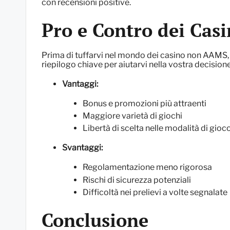
con recensioni positive.
Pro e Contro dei Ca
Prima di tuffarvi nel mondo dei casino non AAMS, è
riepilogo chiave per aiutarvi nella vostra decisione
Vantaggi:
Bonus e promozioni più attraenti
Maggiore varietà di giochi
Libertà di scelta nelle modalità di gioc
Svantaggi:
Regolamentazione meno rigorosa
Rischi di sicurezza potenziali
Difficoltà nei prelievi a volte segnalate
Conclusione