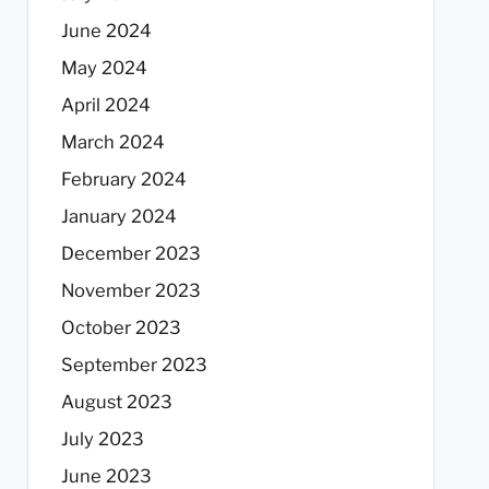
June 2024
May 2024
April 2024
March 2024
February 2024
January 2024
December 2023
November 2023
October 2023
September 2023
August 2023
July 2023
June 2023