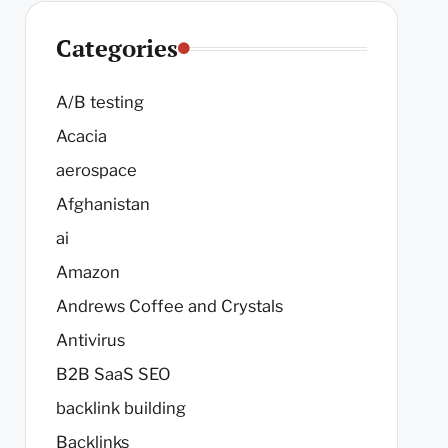
Categories
A/B testing
Acacia
aerospace
Afghanistan
ai
Amazon
Andrews Coffee and Crystals
Antivirus
B2B SaaS SEO
backlink building
Backlinks