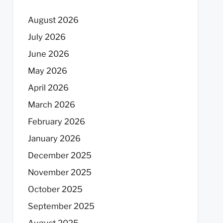
August 2026
July 2026
June 2026
May 2026
April 2026
March 2026
February 2026
January 2026
December 2025
November 2025
October 2025
September 2025