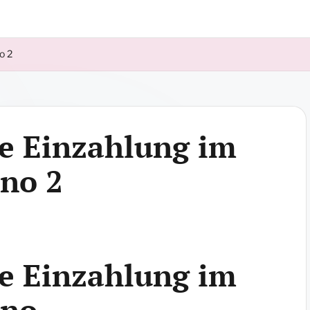
o 2
ne Einzahlung im
ino 2
ne Einzahlung im
ino