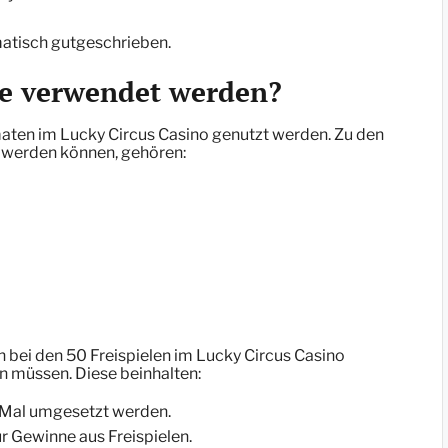
atisch gutgeschrieben.
le verwendet werden?
maten im Lucky Circus Casino genutzt werden. Zu den
et werden können, gehören:
 bei den 50 Freispielen im Lucky Circus Casino
 müssen. Diese beinhalten:
 Mal umgesetzt werden.
r Gewinne aus Freispielen.