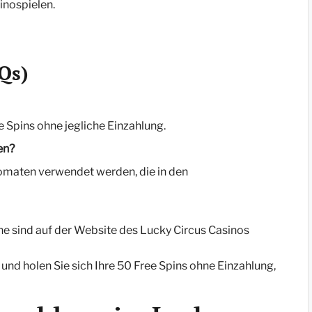
inospielen.
AQs)
ee Spins ohne jegliche Einzahlung.
en?
omaten verwendet werden, die in den
e sind auf der Website des Lucky Circus Casinos
und holen Sie sich Ihre 50 Free Spins ohne Einzahlung,