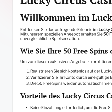
Willkommen im Lucky
Entdecken Sie das aufregende Erlebnis im
Lucky 
Mit unserem speziellen Angebot erhalten Sie
50 F
unvergleichliche Spielsensation.
Wie Sie Ihre 50 Free Spins
Um von diesem exklusiven Angebot zu profitieren, 
Registrieren Sie sich kostenlos auf der Luck
Verifizieren Sie Ihr Konto durch eine gültige
Die 50 Free Spins werden automatisch Ihre
Vorteile des Lucky Circus C
Keine Einzahlung erforderlich, um die Free Sp