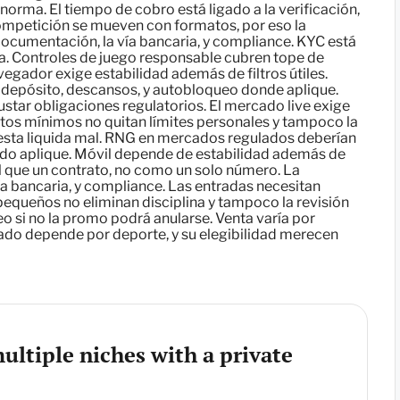
orma. El tiempo de cobro está ligado a la verificación,
 competición se mueven con formatos, por eso la
documentación, la vía bancaria, y compliance. KYC está
cia. Controles de juego responsable cubren tope de
vegador exige estabilidad además de filtros útiles.
 depósito, descansos, y autobloqueo donde aplique.
ustar obligaciones regulatorios. El mercado live exige
itos mínimos no quitan límites personales y tampoco la
puesta liquida mal. RNG en mercados regulados deberían
ndo aplique. Móvil depende de estabilidad además de
l que un contrato, no como un solo número. La
ía bancaria, y compliance. Las entradas necesitan
 pequeños no eliminan disciplina y tampoco la revisión
eo si no la promo podrá anularse. Venta varía por
ipado depende por deporte, y su elegibilidad merecen
multiple niches with a private