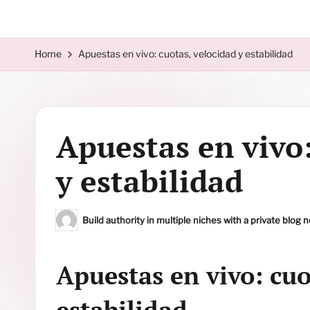
Skip
to
Home
Apuestas en vivo: cuotas, velocidad y estabilidad
content
Apuestas en vivo:
y estabilidad
Build authority in multiple niches with a private blog 
Posted
by
Apuestas en vivo: cuo
estabilidad