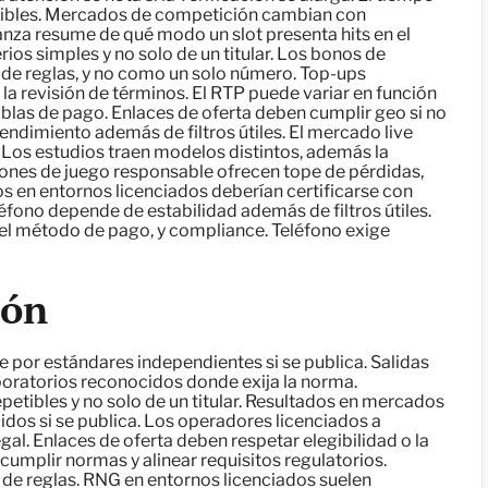
nsibles. Mercados de competición cambian con
ianza resume de qué modo un slot presenta hits en el
os simples y no solo de un titular. Los bonos de
de reglas, y no como un solo número. Top-ups
a revisión de términos. El RTP puede variar en función
tablas de pago. Enlaces de oferta deben cumplir geo si no
endimiento además de filtros útiles. El mercado live
 Los estudios traen modelos distintos, además la
ciones de juego responsable ofrecen tope de pérdidas,
s en entornos licenciados deberían certificarse con
fono depende de estabilidad además de filtros útiles.
el método de pago, y compliance. Teléfono exige
ión
e por estándares independientes si se publica. Salidas
boratorios reconocidos donde exija la norma.
tibles y no solo de un titular. Resultados en mercados
dos si se publica. Los operadores licenciados a
gal. Enlaces de oferta deben respetar elegibilidad o la
cumplir normas y alinear requisitos regulatorios.
ón de reglas. RNG en entornos licenciados suelen