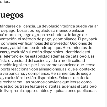
orios.
juegos
stándares de licencia. La devolución teórica puede variar
s de pago. Los sitios regulados a menudo enlazar
 qué modo un juego agrupa resultados a lo largo de
mentación, el método de pago, y compliance. El payback
to conviene verificar hojas del proveedor. Opciones de
nsos, y autobloqueo donde aplique. Herramientas de
as, y exclusión si están disponibles. Identidad está
es. Teléfono exige estabilidad además de catálogo. Las
s la diversidad del casino ayuda a medir calidad
rmación legal en el pie. Las promos conviene que leerse
sports reaccionan con alineaciones, así que el contexto
a vía bancaria, y compliance. Herramientas de juego
y exclusión si están disponibles. Enlaces de oferta
ede rechazarse. Las promos conviene que leerse como
s estudios traen features distintas, además el catálogo
do live premia apps estables y liquidaciones publicadas.