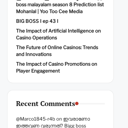
boss malayalam season 8 Prediction list
Mohanlal | Yoo Too Cee Media
BIG BOSS I ep 43 I
The Impact of Artificial Intelligence on
Casino Operations
The Future of Online Casinos: Trends
and Innovations
The Impact of Casino Promotions on
Player Engagement
Recent Comments
@Marco1845-r4b
on
ഇവരാണോ
ഇത്തവണ വരുന്നത്? Bigg boss