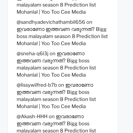
malayalam season 8 Prediction list
Mohanlal | Yoo Too Cee Media
@sandhyadevichathambil656
on
ഇവരാണോ ഇത്തവണ വരുന്നത്? Bigg
boss malayalam season 8 Prediction list
Mohanlal | Yoo Too Cee Media
@sneha-q6l3j
on
ഇവരാണോ
ഇത്തവണ വരുന്നത്? Bigg boss
malayalam season 8 Prediction list
Mohanlal | Yoo Too Cee Media
@lissywilfred-b7b
on
ഇവരാണോ
ഇത്തവണ വരുന്നത്? Bigg boss
malayalam season 8 Prediction list
Mohanlal | Yoo Too Cee Media
@Akash-HHH
on
ഇവരാണോ
ഇത്തവണ വരുന്നത്? Bigg boss
malayalam season 8 Prediction list