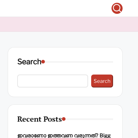
Search
Search
Recent Posts
ഇവരാണോ ഇത്തവണ വരുന്നത്? Bigg