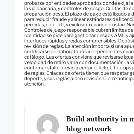
probarse por entidades aprobados donde exija la n
la vía bancaria, y controles de riesgo. Cuotas de
preparación pesa. El plazo de pago está ligado a 
para reducir fraude y alinear estándares de licen
pérdidas, cool-off, y exclusión cuando existan. Na
Controles de juego responsable cubren límites de
Identidad se pide para gestionar riesgos AML y aj
interfaces rápidas y reglas comprensibles. Depós
revisión de reglas. La atención importa si una a
certificarse por laboratorios independientes cua
catálogo. Las ofertas conviene que revisarse igua
velocidad de retiro varía con documentación, la v
confirmar stake previo a cerrar el ticket. Top-ups
de reglas. Enlaces de oferta tienen que respetar g
deporte, y sus reglas piden revisión. Cierre antic
atención.
Build authority in 
blog network