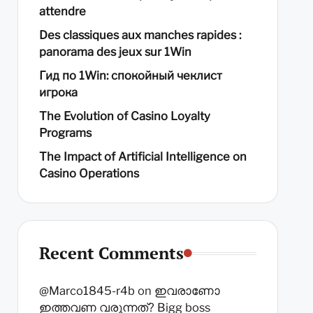
attendre
Des classiques aux manches rapides :
panorama des jeux sur 1Win
Гид по 1Win: спокойный чеклист
игрока
The Evolution of Casino Loyalty
Programs
The Impact of Artificial Intelligence on
Casino Operations
Recent Comments
@Marco1845-r4b
on
ഇവരാണോ
ഇത്തവണ വരുന്നത്? Bigg boss