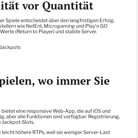
ität vor Quantität
 der Spiele entscheidet über den langfristigen Erfolg.
stellern wie NetEnt, Microgaming und Play’n GO
rte (Return to Player) und stabile Server.
e Jackpots
pielen, wo immer Sie
 bietet eine responsive Web‑App, die auf iOS und
g, aber alle Funktionen sind verfügbar: Registrierung,
e Jackpot‑Slots.
 leicht höhere RTPs, weil sie weniger Server‑Last