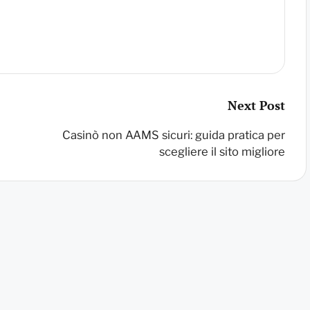
Next Post
Casinò non AAMS sicuri: guida pratica per
scegliere il sito migliore