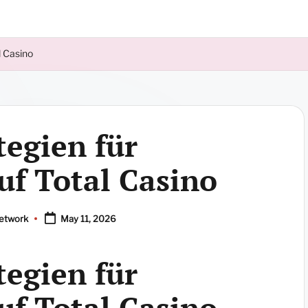
l Casino
tegien für
uf Total Casino
network
May 11, 2026
tegien für
uf Total Casino