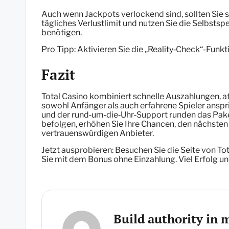
Auch wenn Jackpots verlockend sind, sollten Sie s
tägliches Verlustlimit und nutzen Sie die Selbstspe
benötigen.
Pro Tipp: Aktivieren Sie die „Reality‑Check“-Funktio
Fazit
Total Casino kombiniert schnelle Auszahlungen, a
sowohl Anfänger als auch erfahrene Spieler anspric
und der rund‑um‑die‑Uhr‑Support runden das Paket
befolgen, erhöhen Sie Ihre Chancen, den nächsten
vertrauenswürdigen Anbieter.
Jetzt ausprobieren: Besuchen Sie die Seite von
Tot
Sie mit dem Bonus ohne Einzahlung. Viel Erfolg u
Build authority in 