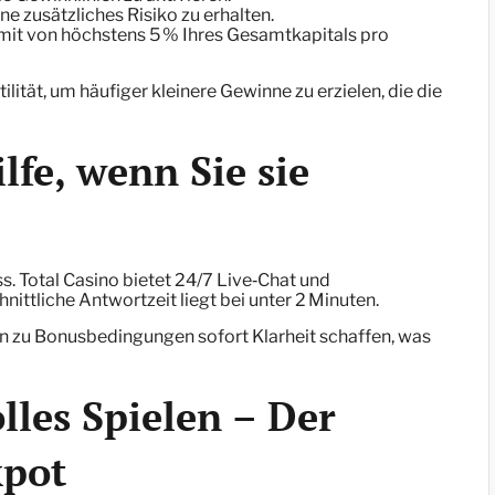
e zusätzliches Risiko zu erhalten.
Limit von höchstens 5 % Ihres Gesamtkapitals pro
tilität, um häufiger kleinere Gewinne zu erzielen, die die
lfe, wenn Sie sie
s. Total Casino bietet 24/7 Live‑Chat und
ittliche Antwortzeit liegt bei unter 2 Minuten.
n zu Bonusbedingungen sofort Klarheit schaffen, was
lles Spielen – Der
kpot