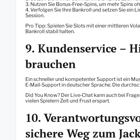
3. Nutzen Sie Bonus‑Free‑Spins, um mehr Spins ohn
4. Verfolgen Sie Ihre Bankroll und setzen Sie ein 
Session.
Pro Tipp: Spielen Sie Slots mit einer mittleren Vola
Bankroll stabil halten.
9. Kundenservice – Hi
brauchen
Ein schneller und kompetenter Support ist ein Mus
E‑Mail‑Support in deutscher Sprache. Die durchschn
Did You Know? Der Live‑Chat kann auch bei Frage
vielen Spielern Zeit und Frust erspart.
10. Verantwortungsvo
sichere Weg zum Jac