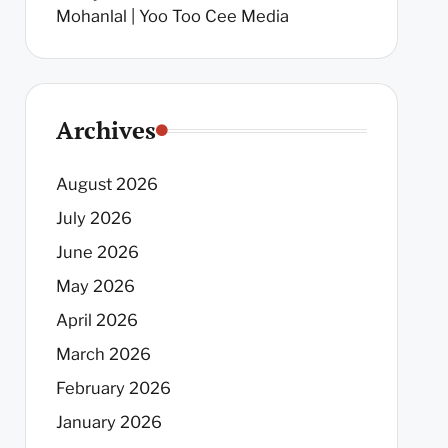
Mohanlal | Yoo Too Cee Media
Archives
August 2026
July 2026
June 2026
May 2026
April 2026
March 2026
February 2026
January 2026