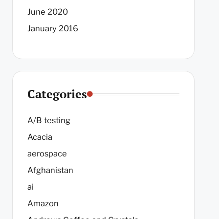
June 2020
January 2016
Categories
A/B testing
Acacia
aerospace
Afghanistan
ai
Amazon