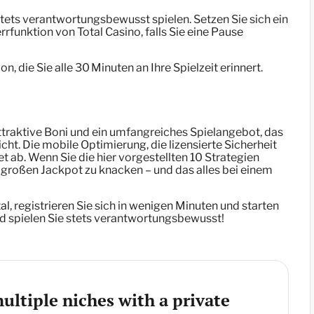
tets verantwortungsbewusst spielen. Setzen Sie sich ein
rrfunktion von Total Casino, falls Sie eine Pause
n, die Sie alle 30 Minuten an Ihre Spielzeit erinnert.
ttraktive Boni und ein umfangreiches Spielangebot, das
ht. Die mobile Optimierung, die lizensierte Sicherheit
 ab. Wenn Sie die hier vorgestellten 10 Strategien
 großen Jackpot zu knacken – und das alles bei einem
al
, registrieren Sie sich in wenigen Minuten und starten
nd spielen Sie stets verantwortungsbewusst!
multiple niches with a private