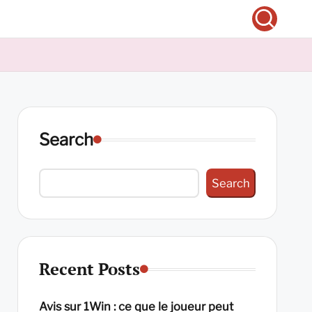
Search
Search
Recent Posts
Avis sur 1Win : ce que le joueur peut